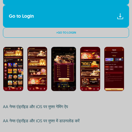
Go to Login
>GO TO LOGIN
AA गेम्स एंड्रॉइड और iOS पर मुफ्त गेमिंग ऐप
AA गेम्स एंड्रॉइड और iOS पर मुफ्त में डाउनलोड करें