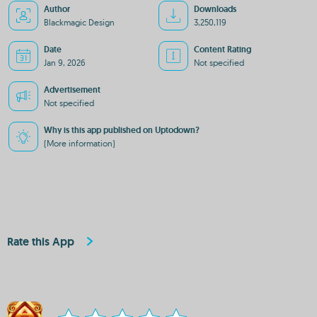
Author
Downloads
Blackmagic Design
3,250,119
Date
Content Rating
Jan 9, 2026
Not specified
Advertisement
Not specified
Why is this app published on Uptodown?
(More information)
Rate this App