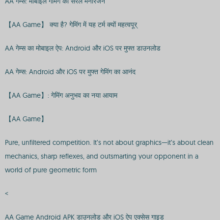
AA गेम्स: मोबाइल गेमिंग का सरल मनोरंजन
【AA Game】 क्या है? गेमिंग में यह टर्म क्यों महत्वपूर्
AA गेम्स का मोबाइल ऐप: Android और iOS पर मुफ्त डाउनलोड
AA गेम्स: Android और iOS पर मुफ्त गेमिंग का आनंद
【AA Game】: गेमिंग अनुभव का नया आयाम
【AA Game】
Pure, unfiltered competition. It’s not about graphics—it’s about clean
mechanics, sharp reflexes, and outsmarting your opponent in a
world of pure geometric form
<
AA Game Android APK डाउनलोड और iOS ऐप एक्सेस गाइड