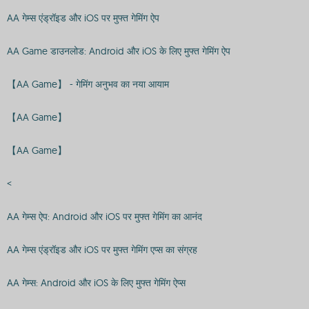
AA गेम्स एंड्रॉइड और iOS पर मुफ्त गेमिंग ऐप
AA Game डाउनलोड: Android और iOS के लिए मुफ्त गेमिंग ऐप
【AA Game】 - गेमिंग अनुभव का नया आयाम
【AA Game】
【AA Game】
<
AA गेम्स ऐप: Android और iOS पर मुफ्त गेमिंग का आनंद
AA गेम्स एंड्रॉइड और iOS पर मुफ्त गेमिंग एप्स का संग्रह
AA गेम्स: Android और iOS के लिए मुफ्त गेमिंग ऐप्स