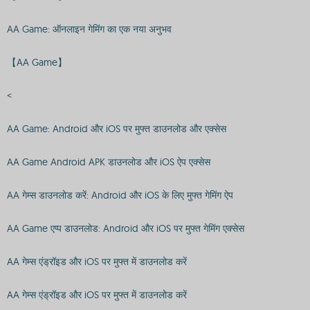
AA Game: ऑनलाइन गेमिंग का एक नया अनुभव
【AA Game】
<
AA Game: Android और iOS पर मुफ्त डाउनलोड और एक्सेस
AA Game Android APK डाउनलोड और iOS ऐप एक्सेस
AA गेम्स डाउनलोड करें: Android और iOS के लिए मुफ्त गेमिंग ऐप
AA Game एप्प डाउनलोड: Android और iOS पर मुफ्त गेमिंग एक्सेस
AA गेम्स एंड्रॉइड और iOS पर मुफ्त में डाउनलोड करें
AA गेम्स एंड्रॉइड और iOS पर मुफ्त में डाउनलोड करें