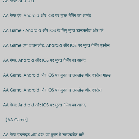
AA गेम्स: Android
AA गेम्स ऐप: Android और iOS पर मुफ्त गेमिंग का आनंद
AA Game - Android और iOS के लिए मुफ्त डाउनलोड और प्ले
AA Game एप्प डाउनलोड: Android और iOS पर मुफ्त गेमिंग एक्सेस
AA गेम्स: Android और iOS पर मुफ्त गेमिंग का आनंद
AA Game: Android और iOS पर मुफ्त डाउनलोड और एक्सेस गाइड
AA Game: Android और iOS पर मुफ्त डाउनलोड और एक्सेस
AA गेम्स: Android और iOS पर मुफ्त गेमिंग का आनंद
【AA Game】
AA गेम्स एंड्रॉइड और iOS पर मुफ्त में डाउनलोड करें