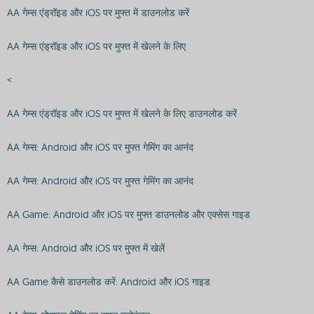
AA गेम्स एंड्रॉइड और iOS पर मुफ्त में डाउनलोड करें
AA गेम्स एंड्रॉइड और iOS पर मुफ्त में खेलने के लिए
<
AA गेम्स एंड्रॉइड और iOS पर मुफ्त में खेलने के लिए डाउनलोड करें
AA गेम्स: Android और iOS पर मुफ्त गेमिंग का आनंद
AA गेम्स: Android और iOS पर मुफ्त गेमिंग का आनंद
AA Game: Android और iOS पर मुफ्त डाउनलोड और एक्सेस गाइड
AA गेम्स: Android और iOS पर मुफ्त में खेलें
AA Game कैसे डाउनलोड करें: Android और iOS गाइड