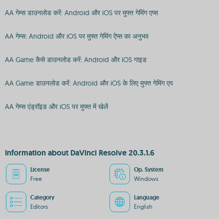
AA गेम्स डाउनलोड करें: Android और iOS पर मुफ्त गेमिंग एप्स
AA गेम्स: Android और iOS पर मुफ्त गेमिंग ऐप्स का अनुभव
AA Game कैसे डाउनलोड करें: Android और iOS गाइड
AA Game डाउनलोड करें: Android और iOS के लिए मुफ्त गेमिंग एप
AA गेम्स एंड्रॉइड और iOS पर मुफ्त में खेलें
Information about DaVinci Resolve 20.3.1.6
License
Op. System
Free
Windows
Category
Language
Editors
English