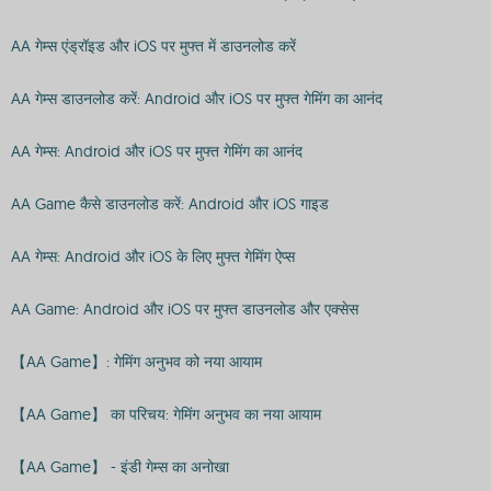
AA गेम्स एंड्रॉइड और iOS पर मुफ्त में डाउनलोड करें
AA गेम्स डाउनलोड करें: Android और iOS पर मुफ्त गेमिंग का आनंद
AA गेम्स: Android और iOS पर मुफ्त गेमिंग का आनंद
AA Game कैसे डाउनलोड करें: Android और iOS गाइड
AA गेम्स: Android और iOS के लिए मुफ्त गेमिंग ऐप्स
AA Game: Android और iOS पर मुफ्त डाउनलोड और एक्सेस
【AA Game】: गेमिंग अनुभव को नया आयाम
【AA Game】 का परिचय: गेमिंग अनुभव का नया आयाम
【AA Game】 - इंडी गेम्स का अनोखा