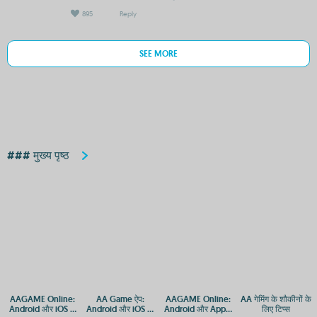
895
Reply
SEE MORE
### मुख्य पृष्ठ
AAGAME Online:
AA Game ऐप:
AAGAME Online:
AA गेमिंग के शौकीनों के
Android और iOS के
Android और iOS पर
Android और Apple
लिए टिप्स