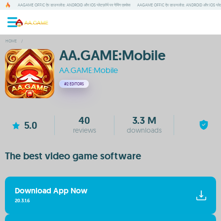
AAGAME OFFIC ऐप डाउनलोड: ANDROID और IOS प्लेटफ़ॉर्म पर गेमिंग एक्सेस
AAGAME OFFIC ऐप डाउनलोड: ANDROID और IOS प्लेटफ़ॉ
HOME
/
AA.GAME:Mobile
AA.GAME:Mobile
#2
EDITORS
40
3.3 M
5.0
reviews
downloads
The best video game software
Download App Now
20.3.1.6