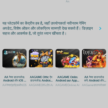
एक्सेस गाइड
गाइड
एक्सेस गाइड
प्लेटफॉर्म
An
यह प्लेटफ़ॉर्म का केंद्रीय हब है, जहाँ उपयोगकर्ता नवीनतम गेमिंग
अपडेट, विशेष ऑफ़र और लोकप्रिय सामग्री देख सकते हैं। डिज़ाइन
सहज और आकर्षक है, जो तुरंत ध्यान खींचता है।
AA गेम्स डाउनलोड:
AAGAME Offic ऐप
AAGAME Onlin:
AA गेम्स डाउनलोड
Android और iOS के
डाउनलोड: Android
Android aur Apple
करें: Android और
लिए मुफ्त गेमिंग ऐप
और iOS प्लेटफ़ॉर्म
ke liye App aur
iOS के लिए मुफ्त गेमिंग
AAगेम्सएंड्रॉइडऔरiOSपरमुफ्तमेंडाउनलोडकरेंAAगेम्सडाउनलोडकरें:AndroidऔरiOSकेलिएमुफ्तगेमिंग
AAGAMEOfficऐप:AndroidऔरAppleपरडाउनलोडकरेंAAGAMEOffic:
AAGAMEOnline:AndroidऔरAppleडिवाइसपरए
AAGameडाउनलोडकरें:And
गाइड
APK Download
ऐप