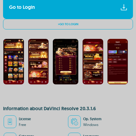
Go to Login
>GO TO LOGIN
Information about DaVinci Resolve 20.3.1.6
License
Op. System
Free
Windows