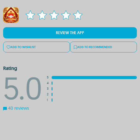
REVIEW THE APP
ADD TO WISHLIST
ADD TO RECOMMENDED
Rating
5.0
5
4
3
2
1
40 reviews