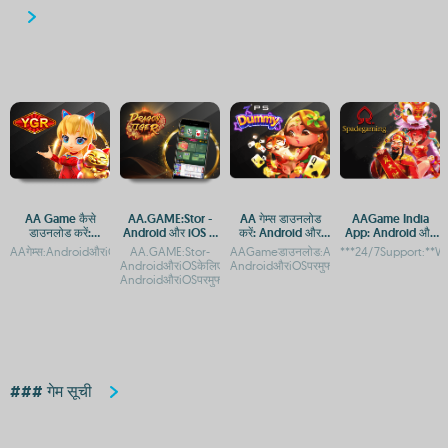
AA Game कैसे
AA.GAME:Stor -
AA गेम्स डाउनलोड
AAGame India
डाउनलोड करें:
Android और iOS के
करें: Android और
App: Android और
Android और iOS
लिए मुफ्त गेम डाउनलोड
iOS पर मुफ्त गेमिंग एप
iOS पर डाउनलोड करें
AAगेम्स:AndroidऔरiOSपरमुफ्तगेमिंगकाआनंदAAगेम्सएंड्रॉइडऔरiOSपरमुफ्तगेमिंगएप्सAAGameAp
AA.GAME:Stor-
AAGameडाउनलोड:AndroidऔरiOSकेलिएमुफ्तग
***24/7Support:**W
गाइड
AndroidऔरiOSकेलिएआधिकारिकऐपडाउनलोडगाइडAA.GAME:Stor-
AndroidऔरiOSपरमुफ्तगेमिंगAAG
AndroidऔरiOSपरमुफ्तऐपडाउ
### गेम सूची