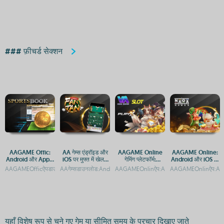
एक्सेस
karein
### फ़ीचर्ड सेक्शन
AAGAME Offic:
AA गेम्स एंड्रॉइड और
AAGAME Online
AAGAME Online:
Android और Apple
iOS पर मुफ्त में खेलने
गेमिंग प्लेटफॉर्म:
Android और iOS पर
के लिए ऐप डाउनलोड
के लिए डाउनलोड करें
Android और iOS पर
डाउनलोड करें और खेलें
AAGAMEOfficऐपडाउनलोड:AndroidऔरiOSप्लेटफ़ॉर्मगाइडAAGAMEOfficऐप:AndroidऔरAppl
AAगेम्सडाउनलोड:AndroidऔरiOSकेलिएमुफ्तगेमिंगऐपAAGameडाउनलोडकरे
AAGAMEOnlinऐप:AndroidऔरAppleपरएक्सेसकर
AAGAMEOnlinऐप:Andr
गाइड
एक्सेस
यहाँ विशेष रूप से चुने गए गेम या सीमित समय के प्रचार दिखाए जाते