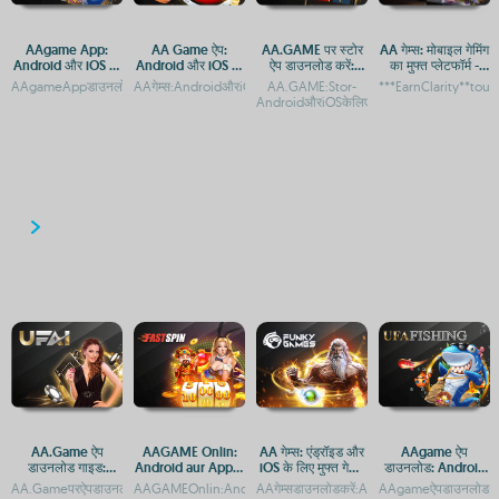
AAgame App:
AA Game ऐप:
AA.GAME पर स्टोर
AA गेम्स: मोबाइल गेमिंग
Android और iOS पर
Android और iOS पर
ऐप डाउनलोड करें:
का मुफ्त प्लेटफॉर्म -
मुफ्त गेम डाउनलोड करें
मुफ्त गेमिंग का आनंद
Android और iOS के
Android और iOS पर
AAgameAppडाउनलोड:AndroidऔरiOSकेलिएमुफ्तगेमिंगप्लेटफॉर्मAAgameAppडाउनलोड:Andr
AAगेम्स:AndroidऔरiOSपरमुफ्तगेमिंगकाआनंदAAAगेम्सएंड्रॉइडऔरiOSपरम
AA.GAME:Stor-
***EarnClarity**tou
लिए गेमिंग एक्सेस
डाउनलोड
AndroidऔरiOSकेलिएमुफ्तऐपडाउनलोड
AA.Game ऐप
AAGAME Onlin:
AA गेम्स: एंड्रॉइड और
AAgame ऐप
डाउनलोड गाइड:
Android aur Apple
iOS के लिए मुफ्त गेमिंग
डाउनलोड: Android
Android और iOS
ke liye ek saath
ऐप्स
और iOS प्लेटफ़ॉर्म पर
AA.Gameपरऐपडाउनलोडऔरगेमिंगअनुभव
AAGAMEOnlin:AndroidaurApplekeliyeAppaurAPKAAGAMEOnli
AAगेम्सडाउनलोडकरें:AndroidऔरiOSकेलिएमुफ्तगेम
AAgameऐपडाउनलोड:And
प्लेटफ़ॉर्म पर आसान
access kaise
गेमिंग एक्सेस