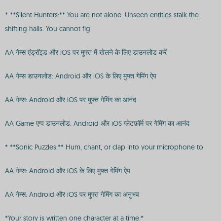
* **Silent Hunters:** You are not alone. Unseen entities stalk the
shifting halls. You cannot fig
AA गेम्स एंड्रॉइड और iOS पर मुफ्त में खेलने के लिए डाउनलोड करें
AA गेम्स डाउनलोड: Android और iOS के लिए मुफ्त गेमिंग ऐप
AA गेम्स: Android और iOS पर मुफ्त गेमिंग का आनंद
AA Game एप्प डाउनलोड: Android और iOS प्लेटफ़ॉर्म पर गेमिंग का आनंद
* **Sonic Puzzles:** Hum, chant, or clap into your microphone to
AA गेम्स: Android और iOS के लिए मुफ्त गेमिंग ऐप
AA गेम्स: Android और iOS पर मुफ्त गेमिंग का अनुभव
*Your story is written one character at a time.*