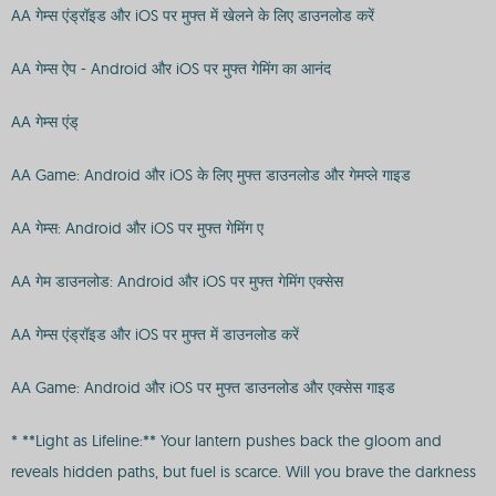
AA गेम्स एंड्रॉइड और iOS पर मुफ्त में खेलने के लिए डाउनलोड करें
AA गेम्स ऐप - Android और iOS पर मुफ्त गेमिंग का आनंद
AA गेम्स एंड्
AA Game: Android और iOS के लिए मुफ्त डाउनलोड और गेमप्ले गाइड
AA गेम्स: Android और iOS पर मुफ्त गेमिंग ए
AA गेम डाउनलोड: Android और iOS पर मुफ्त गेमिंग एक्सेस
AA गेम्स एंड्रॉइड और iOS पर मुफ्त में डाउनलोड करें
AA Game: Android और iOS पर मुफ्त डाउनलोड और एक्सेस गाइड
* **Light as Lifeline:** Your lantern pushes back the gloom and
reveals hidden paths, but fuel is scarce. Will you brave the darkness