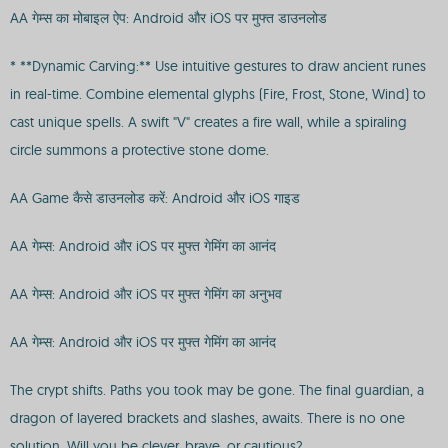
AA गेम्स का मोबाइल ऐप: Android और iOS पर मुफ्त डाउनलोड
* **Dynamic Carving:** Use intuitive gestures to draw ancient runes
in real-time. Combine elemental glyphs (Fire, Frost, Stone, Wind) to
cast unique spells. A swift "V" creates a fire wall, while a spiraling
circle summons a protective stone dome.
AA Game कैसे डाउनलोड करें: Android और iOS गाइड
AA गेम्स: Android और iOS पर मुफ्त गेमिंग का आनंद
AA गेम्स: Android और iOS पर मुफ्त गेमिंग का अनुभव
AA गेम्स: Android और iOS पर मुफ्त गेमिंग का आनंद
The crypt shifts. Paths you took may be gone. The final guardian, a
dragon of layered brackets and slashes, awaits. There is no one
solution. Will you be clever, brave, or cautious?