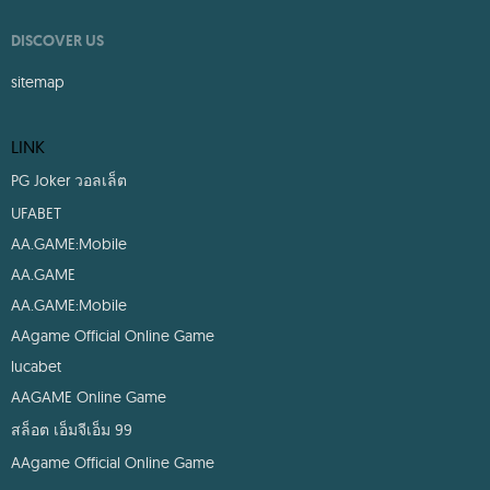
DISCOVER US
sitemap
LINK
PG Joker วอลเล็ต
UFABET
AA.GAME:Mobile
AA.GAME
AA.GAME:Mobile
AAgame Official Online Game
lucabet
AAGAME Online Game
สล็อต เอ็มจีเอ็ม 99
AAgame Official Online Game