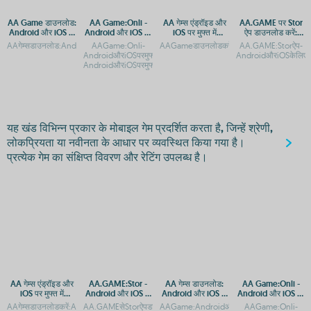
AA Game डाउनलोड:
AA Game:Onli -
AA गेम्स एंड्रॉइड और
AA.GAME पर Stor
Android और iOS के
Android और iOS पर
iOS पर मुफ्त में
ऐप डाउनलोड करें:
लिए मुफ्त गेमिंग ऐप
मुफ्त डाउनलोड
डाउनलोड करने के लिए
Android और iOS के
AAगेम्सडाउनलोड:AndroidऔरiOSपरमुफ्तगेमिंगएप्सAAGameएप्पडाउनलोड:AndroidऔरiOSप्लेटफ़ॉर
AAGame:Onli-
AAGameडाउनलोडकरें:AndroidऔरiOSकेलिएमुफ्तग
AA.GAME:Storऐप-
लिए गाइड
AndroidऔरiOSपरमुफ्तगेमिंगऐपAAGame:Onli-
AndroidऔरiOSकेलिएड
AndroidऔरiOSपरमुफ्तगेमिंगएपAAGame:Onl
यह खंड विभिन्न प्रकार के मोबाइल गेम प्रदर्शित करता है, जिन्हें श्रेणी,
लोकप्रियता या नवीनता के आधार पर व्यवस्थित किया गया है।
प्रत्येक गेम का संक्षिप्त विवरण और रेटिंग उपलब्ध है।
AA गेम्स एंड्रॉइड और
AA.GAME:Stor -
AA गेम्स डाउनलोड:
AA Game:Onli -
iOS पर मुफ्त में
Android और iOS के
Android और iOS के
Android और iOS पर
डाउनलोड करें
लिए मुफ्त गेम एक्सेस
लिए मुफ्त गेमिंग ऐप
मुफ्त डाउनलोड
AAगेम्सडाउनलोडकरें:AndroidऔरiOSपरमुफ्तगेमिंगएप्सAAGame:AndroidऔरiOSकेलिएमुफ्तडाउन
AA.GAMEसेStorऐपडाउनलोडकरें:AndroidऔरiOSकेलिएपूरीगाइडAA.GA
AAGame:AndroidऔरiOSपरमुफ्तडाउनलोडऔरएक्
AAGame:Onli-