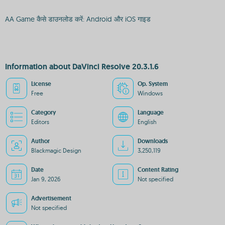
AA Game कैसे डाउनलोड करें: Android और iOS गाइड
Information about DaVinci Resolve 20.3.1.6
License
Op. System
Free
Windows
Category
Language
Editors
English
Author
Downloads
Blackmagic Design
3,250,119
Date
Content Rating
Jan 9, 2026
Not specified
Advertisement
Not specified