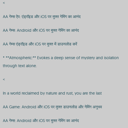
<
AA गेम्स ऐप: एंड्रॉइड और iOS पर मुफ्त गेमिंग का आनंद
AA गेम्स: Android और iOS पर मुफ्त गेमिंग का आनंद
AA गेम्स एंड्रॉइड और iOS पर मुफ्त में डाउनलोड करें
* **Atmospheric:** Evokes a deep sense of mystery and isolation
through text alone.
<
In a world reclaimed by nature and rust, you are the last
AA Game: Android और iOS पर मुफ्त डाउनलोड और गेमिंग अनुभव
AA गेम्स: Android और iOS पर मुफ्त गेमिंग का आनंद