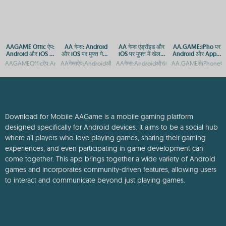
AAGAME Offic ऐप:
AA गेम्स: Android
AA गेम्स एंड्रॉइड और
AA.GAME:iPho पर
Android और iOS पर
और iOS पर मुफ्त गेमिंग
iOS पर मुफ्त में खेलने
Android और Apple
मुफ्त डाउनलोड
का आनंद
के लिए डाउनलोड करें
डिवाइस के लिए APK
AAGAMEOfficऐप:AndroidऔरAppleडाउनलोडगाइडAAGAMEOfficऐप:AndroidऔरAppleपर
AAगेम्सऐप:AndroidऔरiOSपरमुफ्तगेमिंगकाआनंदAAगेम्स:AndroidऔरiOSपरम
AAगेम्स:AndroidऔरiOSपरमुफ्तगेमिंगऐप्सAAG
AA.GAMEसेiPhoneपर
डाउनलोड और एक्सेस
गाइड
Download for Mobile AAGame is a mobile gaming platform
designed specifically for Android devices. It aims to be a social hub
where all players who love playing games, sharing their gaming
experiences, and even participating in game development can
come together. This app brings together a wide variety of Android
games and incorporates community-driven features, allowing users
to interact and communicate beyond just playing games.