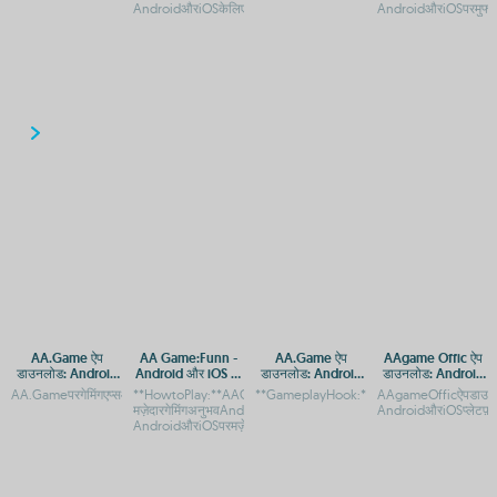
AndroidऔरiOSकेलिएमुफ्
AndroidऔरiOSपरमुफ्तग
AA.Game ऐप
AA Game:Funn -
AA.Game ऐप
AAgame Offic ऐप
डाउनलोड: Android
Android और iOS पर
डाउनलोड: Android
डाउनलोड: Android
और iOS प्लेटफॉर्म पर
मज़ेदार गेमिंग अनुभव
और iOS प्लेटफ़ॉर्म पर
और iOS प्लेटफ़ॉर्म पर
AA.Gameपरगेमिंगएप्सऔरAPKडाउनलोडकरें|AndroidऔरiOSप्लेटफ़ॉर्मAA.Gameपरगेमिंगएक्सेस:An
**HowtoPlay:**AAGame:Funn-
**GameplayHook:****Genre:**FantasyRPG
AAgameOfficऐपडाउन
गेमिंग एक्सेस
गेमिंग एक्सेस
एक्सेस गाइड
मज़ेदारगेमिंगअनुभवAndroidऔरiOSपरAAGame:Funn-
AndroidऔरiOSप्लेटफ़
AndroidऔरiOSपरमज़े