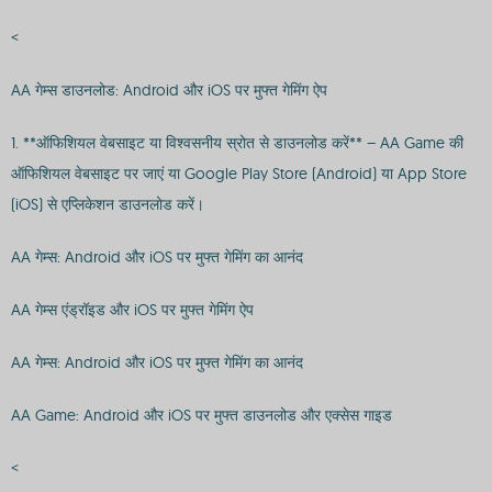
<
AA गेम्स डाउनलोड: Android और iOS पर मुफ्त गेमिंग ऐप
1. **ऑफिशियल वेबसाइट या विश्वसनीय स्रोत से डाउनलोड करें** – AA Game की
ऑफिशियल वेबसाइट पर जाएं या Google Play Store (Android) या App Store
(iOS) से एप्लिकेशन डाउनलोड करें।
AA गेम्स: Android और iOS पर मुफ्त गेमिंग का आनंद
AA गेम्स एंड्रॉइड और iOS पर मुफ्त गेमिंग ऐप
AA गेम्स: Android और iOS पर मुफ्त गेमिंग का आनंद
AA Game: Android और iOS पर मुफ्त डाउनलोड और एक्सेस गाइड
<