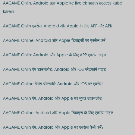
AAGAME Onlin: Android aur Apple ke liye ek saath access kaise
karein
AAGAME Onlin एक्सेस: Android और Apple के लिए APP और APK
AAGAME Online: Android और Apple डिवाइसों पर एक्सेस करें
AAGAME Onlin: Android और Apple के लिए APP एक्सेस गाइड
AAGAME Onlin ऐप डाउनलोड: Android और iOS प्लेटफ़ॉर्म गाइड
AAGAME Online गेमिंग प्लेटफॉर्म: Android और iOS पर एक्सेस
AAGAME Onlin ऐप: Android और Apple पर मुफ्त डाउनलोड
AAGAME Online: Android और Apple डिवाइस के लिए एक्सेस गाइड
AAGAME Onlin ऐप: Android और Apple पर एक्सेस कैसे करें?