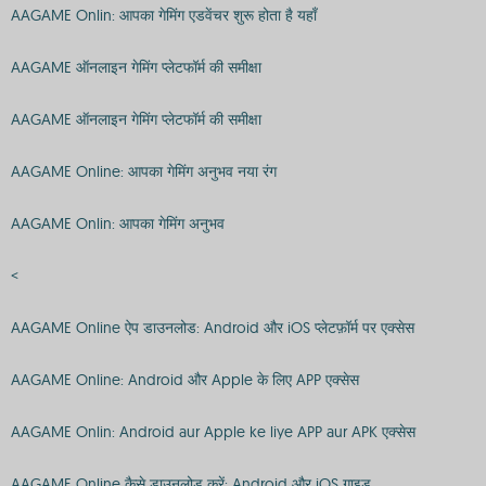
AAGAME Onlin: आपका गेमिंग एडवेंचर शुरू होता है यहाँ
AAGAME ऑनलाइन गेमिंग प्लेटफॉर्म की समीक्षा
AAGAME ऑनलाइन गेमिंग प्लेटफॉर्म की समीक्षा
AAGAME Online: आपका गेमिंग अनुभव नया रंग
AAGAME Onlin: आपका गेमिंग अनुभव
<
AAGAME Online ऐप डाउनलोड: Android और iOS प्लेटफ़ॉर्म पर एक्सेस
AAGAME Online: Android और Apple के लिए APP एक्सेस
AAGAME Onlin: Android aur Apple ke liye APP aur APK एक्सेस
AAGAME Online कैसे डाउनलोड करें: Android और iOS गाइड