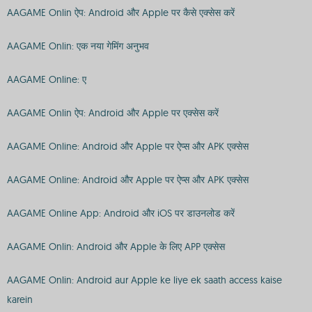
AAGAME Onlin ऐप: Android और Apple पर कैसे एक्सेस करें
AAGAME Onlin: एक नया गेमिंग अनुभव
AAGAME Online: ए
AAGAME Onlin ऐप: Android और Apple पर एक्सेस करें
AAGAME Online: Android और Apple पर ऐप्स और APK एक्सेस
AAGAME Online: Android और Apple पर ऐप्स और APK एक्सेस
AAGAME Online App: Android और iOS पर डाउनलोड करें
AAGAME Onlin: Android और Apple के लिए APP एक्सेस
AAGAME Onlin: Android aur Apple ke liye ek saath access kaise
karein