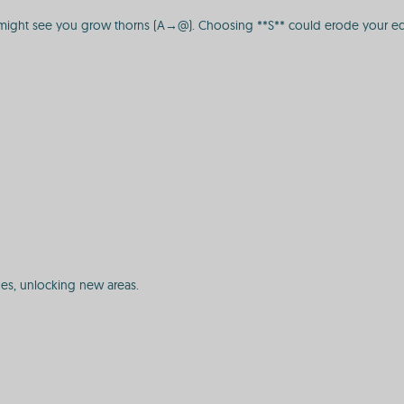
* might see you grow thorns (A→@). Choosing **S** could erode your edg
ones, unlocking new areas.