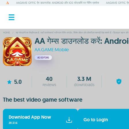
AAGAME OFFIC ऐप डाउनलोड: ANDROID और IOS प्लेटफ़ॉर्म पर गेमिंग एक्सेस
AAGAME OFFIC ऐप डा
HOME
/
यह प्लेटफ़ॉर्म का केंद्रीय हब है, जहाँ उपयोगकर्ता नवीनतम गेमिंग अपडेट, विशेष ऑफ़र और लोकप्रिय सामग्री देख सकते हैं। डिज़ाइन सहज और 
AA गेम्स डाउनलोड करें: Android
AA.GAME:Mobile
#2
EDITORS
40
3.3 M
5.0
reviews
downloads
The best video game software
Download App Now
Go to Login
20.3.1.6