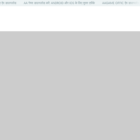
 ऐप डाउनलोड
AA गेम्स डाउनलोड करें: ANDROID और IOS के लिए मुफ्त एपीके
AAGAME OFFIC ऐप डाउनलोड - AN