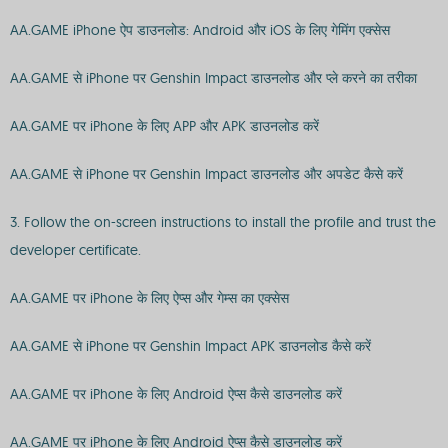
AA.GAME iPhone ऐप डाउनलोड: Android और iOS के लिए गेमिंग एक्सेस
AA.GAME से iPhone पर Genshin Impact डाउनलोड और प्ले करने का तरीका
AA.GAME पर iPhone के लिए APP और APK डाउनलोड करें
AA.GAME से iPhone पर Genshin Impact डाउनलोड और अपडेट कैसे करें
3. Follow the on-screen instructions to install the profile and trust the
developer certificate.
AA.GAME पर iPhone के लिए ऐप्स और गेम्स का एक्सेस
AA.GAME से iPhone पर Genshin Impact APK डाउनलोड कैसे करें
AA.GAME पर iPhone के लिए Android ऐप्स कैसे डाउनलोड करें
AA.GAME पर iPhone के लिए Android ऐप्स कैसे डाउनलोड करें