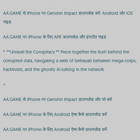
AA.GAME से iPhone पर Genshin Impact डाउनलोड करें: Android और iOS
गाइड
AA.GAME पर iPhone के लिए APK डाउनलोड और इंस्टॉल गाइड
* **Unravel the Conspiracy:** Piece together the truth behind the
corrupted data, navigating a web of betrayals between mega-corps,
hacktivists, and the ghostly AI lurking in the network.
<
AA.GAME से iPhone पर Genshin Impact डाउनलोड और प्ले करें
AA.GAME पर iPhone के लिए Android ऐप्स कैसे डाउनलोड करें
AA.GAME पर iPhone के लिए Android ऐप्स कैसे डाउनलोड करें