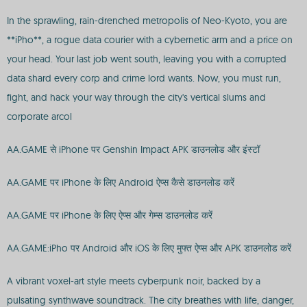
In the sprawling, rain-drenched metropolis of Neo-Kyoto, you are
**iPho**, a rogue data courier with a cybernetic arm and a price on
your head. Your last job went south, leaving you with a corrupted
data shard every corp and crime lord wants. Now, you must run,
fight, and hack your way through the city's vertical slums and
corporate arcol
AA.GAME से iPhone पर Genshin Impact APK डाउनलोड और इंस्टॉ
AA.GAME पर iPhone के लिए Android ऐप्स कैसे डाउनलोड करें
AA.GAME पर iPhone के लिए ऐप्स और गेम्स डाउनलोड करें
AA.GAME:iPho पर Android और iOS के लिए मुफ्त ऐप्स और APK डाउनलोड करें
A vibrant voxel-art style meets cyberpunk noir, backed by a
pulsating synthwave soundtrack. The city breathes with life, danger,