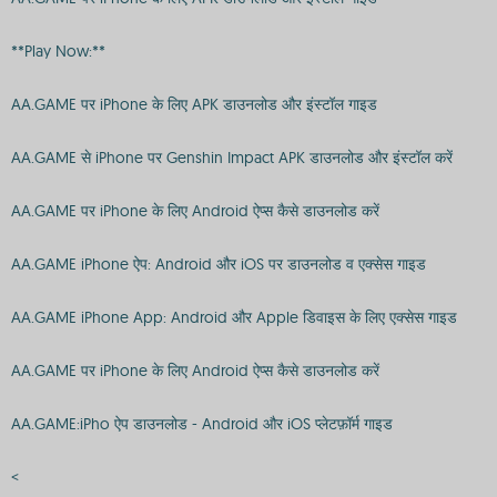
**Play Now:**
AA.GAME पर iPhone के लिए APK डाउनलोड और इंस्टॉल गाइड
AA.GAME से iPhone पर Genshin Impact APK डाउनलोड और इंस्टॉल करें
AA.GAME पर iPhone के लिए Android ऐप्स कैसे डाउनलोड करें
AA.GAME iPhone ऐप: Android और iOS पर डाउनलोड व एक्सेस गाइड
AA.GAME iPhone App: Android और Apple डिवाइस के लिए एक्सेस गाइड
AA.GAME पर iPhone के लिए Android ऐप्स कैसे डाउनलोड करें
AA.GAME:iPho ऐप डाउनलोड - Android और iOS प्लेटफ़ॉर्म गाइड
<