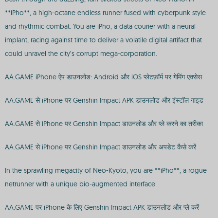
**iPho**, a high-octane endless runner fused with cyberpunk style
and rhythmic combat. You are iPho, a data courier with a neural
implant, racing against time to deliver a volatile digital artifact that
could unravel the city’s corrupt mega-corporation.
AA.GAME iPhone ऐप डाउनलोड: Android और iOS प्लेटफ़ॉर्म पर गेमिंग एक्सेस
AA.GAME से iPhone पर Genshin Impact APK डाउनलोड और इंस्टॉल गाइड
AA.GAME से iPhone पर Genshin Impact डाउनलोड और प्ले करने का तरीका
AA.GAME से iPhone पर Genshin Impact डाउनलोड और अपडेट कैसे करें
In the sprawling megacity of Neo-Kyoto, you are **iPho**, a rogue
netrunner with a unique bio-augmented interface
AA.GAME पर iPhone के लिए Genshin Impact APK डाउनलोड और प्ले करें