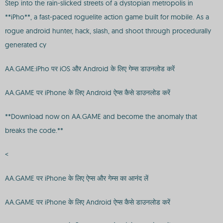
Step into the rain-slicked streets of a dystopian metropolis in
**iPho**, a fast-paced roguelite action game built for mobile. As a
rogue android hunter, hack, slash, and shoot through procedurally
generated cy
AA.GAME:iPho पर iOS और Android के लिए गेम्स डाउनलोड करें
AA.GAME पर iPhone के लिए Android ऐप्स कैसे डाउनलोड करें
**Download now on AA.GAME and become the anomaly that
breaks the code.**
<
AA.GAME पर iPhone के लिए ऐप्स और गेम्स का आनंद लें
AA.GAME पर iPhone के लिए Android ऐप्स कैसे डाउनलोड करें