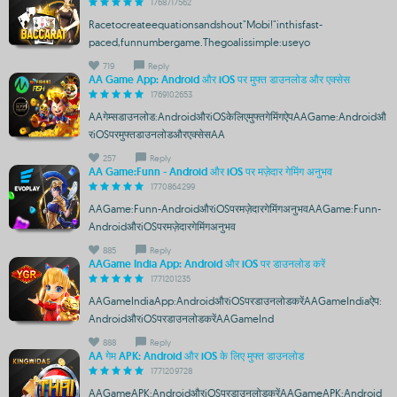
1768717562
Racetocreateequationsandshout"Mobi!"inthisfast-
paced,funnumbergame.Thegoalissimple:useyo
719
Reply
AA Game App: Android और iOS पर मुफ्त डाउनलोड और एक्सेस
1769102653
AAगेम्सडाउनलोड:AndroidऔरiOSकेलिएमुफ्तगेमिंगऐपAAGame:Androidऔ
रiOSपरमुफ्तडाउनलोडऔरएक्सेसAA
257
Reply
AA Game:Funn - Android और iOS पर मज़ेदार गेमिंग अनुभव
1770864299
AAGame:Funn-AndroidऔरiOSपरमज़ेदारगेमिंगअनुभवAAGame:Funn-
AndroidऔरiOSपरमज़ेदारगेमिंगअनुभव
885
Reply
AAGame India App: Android और iOS पर डाउनलोड करें
1771201235
AAGameIndiaApp:AndroidऔरiOSपरडाउनलोडकरेंAAGameIndiaऐप:
AndroidऔरiOSपरडाउनलोडकरेंAAGameInd
888
Reply
AA गेम APK: Android और iOS के लिए मुफ्त डाउनलोड
1771209728
AAGameAPK:AndroidऔरiOSपरडाउनलोडकरेंAAGameAPK:Android