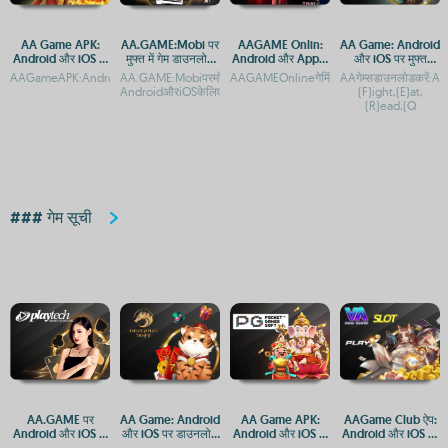
AA Game APK:
AA.GAME:Mobi पर
AAGAME Onlin:
AA Game: Android
Android और iOS के
मुफ्त में गेम डाउनलोड
Android और Apple
और iOS पर मुफ्त
लिए डाउनलोड गाइड
करें - Android और
के लिए एक्सेस गाइड
डाउनलोड और एक्सेस
AAGameAPK:AndroidऔरiOSपरडाउनलोडकरेंAAGameAPK:AndroidऔरiOSपरमुफ्तडाउनल
AA.GAME:Mobiपरमोबाइलगेमिंगकाआनंदलें-
AAGAMEOnlineगेमिंगप्लेटफ़ॉर्म:Androidऔर
AAगेम्सडाउनलोडकरें:A
iOS के लिए एक्सेस
गाइड
AndroidऔरiOSकेलिएएक्सेसAA.GAME:Mobiपरमुफ्तमेंगेम्सडा
(F)ight,(E)at,
(R)ead,(Q
### गेम सूची
AA.GAME पर
AA Game: Android
AA Game APK:
AAGame Club ऐप:
Android और iOS के
और iOS पर डाउनलोड
Android और iOS के
Android और iOS पर
लिए मोबाइल गेम्स
और एक्सेस गाइड
लिए डाउनलोड गाइड
मुफ्त डाउनलोड