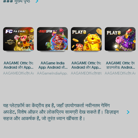
### मुख्य पृष्ठ
AAGAME Offic ऐप:
AAGame India
AAGAME Offic ऐप:
AAGAME Offic ऐप
Android और Apple
App: Android और
Android और Apple
डाउनलोड: Android
पर मुफ्त डाउनलोड
iOS पर डाउनलोड करें
पर मुफ्त डाउनलोड
और iOS प्लेटफॉर्म
AAGAMEOfficऐप:AndroidऔरAppleपरडाउनलोडकरेंAAGAMEOfficऐप:AndroidऔरAppleपरड
AAGameIndiaApp:AndroidऔरiOSपरडाउनलोडकरेंAAGameIndiaऐप
AAGAMEOfficऐपडाउनलोड:AndroidऔरiOSप्ले
AAGAMEOfficऐप:Andr
गाइड
यह प्लेटफ़ॉर्म का केंद्रीय हब है, जहाँ उपयोगकर्ता नवीनतम गेमिंग
अपडेट, विशेष ऑफ़र और लोकप्रिय सामग्री देख सकते हैं। डिज़ाइन
सहज और आकर्षक है, जो तुरंत ध्यान खींचता है।