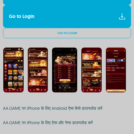
Go to Login
>GO TO LOGIN
AA.GAME पर iPhone के लिए Android ऐप्स कैसे डाउनलोड करें
AA.GAME पर iPhone के लिए ऐप्स और गेम्स डाउनलोड करें