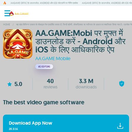
AAGAME OFFIC ऐप डाउनलोड: ANDROID और IOS प्लेटफ़ॉर्म पर गेमिंग एक्सेस
AAGAME OFFIC ऐप डाउनलोड: ANDROID और IOS प्लेटफ़ॉ
HOME
/
यह खंड विभिन्न प्रकार के मोबाइल गेम प्रदर्शित करता है, जिन्हें श्रेणी, लोकप्रियता या नवीनता के आधार पर व्यवस्थित किया गया है। प्रत्येक गे
AA.GAME:Mobi पर मुफ्त में
डाउनलोड करें - Android और
iOS के लिए आधिकारिक ऐप
AA.GAME:Mobile
#2
EDITORS
40
3.3 M
5.0
reviews
downloads
The best video game software
Download App Now
20.3.1.6