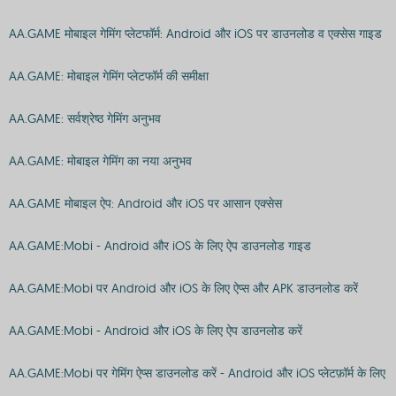
AA.GAME मोबाइल गेमिंग प्लेटफॉर्म: Android और iOS पर डाउनलोड व एक्सेस गाइड
AA.GAME: मोबाइल गेमिंग प्लेटफॉर्म की समीक्षा
AA.GAME: सर्वश्रेष्ठ गेमिंग अनुभव
AA.GAME: मोबाइल गेमिंग का नया अनुभव
AA.GAME मोबाइल ऐप: Android और iOS पर आसान एक्सेस
AA.GAME:Mobi - Android और iOS के लिए ऐप डाउनलोड गाइड
AA.GAME:Mobi पर Android और iOS के लिए ऐप्स और APK डाउनलोड करें
AA.GAME:Mobi - Android और iOS के लिए ऐप डाउनलोड करें
AA.GAME:Mobi पर गेमिंग ऐप्स डाउनलोड करें - Android और iOS प्लेटफ़ॉर्म के लिए