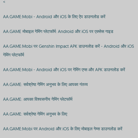
<
AA.GAME:Mobi - Android और iOS के लिए ऐप डाउनलोड करें
AA.GAME मोबाइल गेमिंग प्लेटफॉर्म: Android और iOS पर एक्सेस गाइड
AA.GAME:Mobi पर Genshin Impact APK डाउनलोड करें - Android और iOS
गेमिंग प्लेटफॉर्म
AA.GAME:Mobi - Android और iOS पर गेमिंग एप्स और APK डाउनलोड करें
AA.GAME: सर्वश्रेष्ठ गेमिंग अनुभव के लिए आपका गंतव्य
AA.GAME: आपका विश्वसनीय गेमिंग प्लेटफॉर्म
AA.GAME: सर्वश्रेष्ठ गेमिंग अनुभव के लिए
AA.GAME:Mobi पर Android और iOS के लिए मोबाइल गेम्स डाउनलोड करें