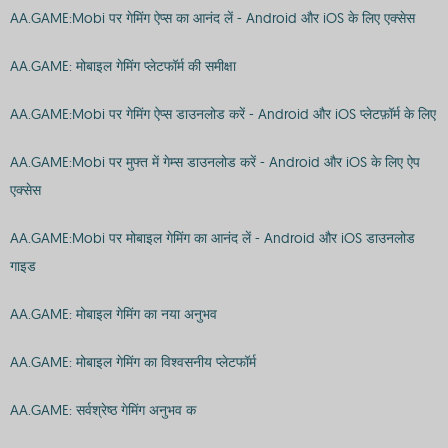
AA.GAME:Mobi पर गेमिंग ऐप्स का आनंद लें - Android और iOS के लिए एक्सेस
AA.GAME: मोबाइल गेमिंग प्लेटफॉर्म की समीक्षा
AA.GAME:Mobi पर गेमिंग ऐप्स डाउनलोड करें - Android और iOS प्लेटफ़ॉर्म के लिए
AA.GAME:Mobi पर मुफ्त में गेम्स डाउनलोड करें - Android और iOS के लिए ऐप
एक्सेस
AA.GAME:Mobi पर मोबाइल गेमिंग का आनंद लें - Android और iOS डाउनलोड
गाइड
AA.GAME: मोबाइल गेमिंग का नया अनुभव
AA.GAME: मोबाइल गेमिंग का विश्वसनीय प्लेटफॉर्म
AA.GAME: सर्वश्रेष्ठ गेमिंग अनुभव क