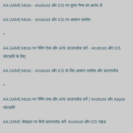
AA.GAME:Mobi - Android और iOS पर मुफ्त गेम्स का आनंद लें
AA.GAME:Mobi - Android और iOS पर आसान एक्सेस
<
AA.GAME:Mobi पर गेमिंग ऐप्स और APK डाउनलोड करें - Android और iOS
प्लेटफ़ॉर्म के लिए
AA.GAME:Mobi - Android और iOS के लिए आसान एक्सेस और डाउनलोड
<
AA.GAME:Mobi पर गेमिंग एप्स और APK डाउनलोड करें | Android और Apple
प्लेटफ़ॉर्म
AA.GAME मोबाइल पर कैसे डाउनलोड करें: Android और iOS गाइड