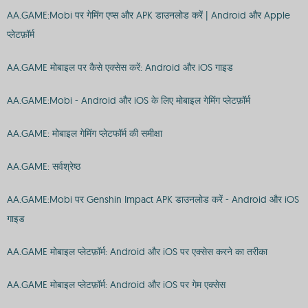
AA.GAME:Mobi पर गेमिंग एप्स और APK डाउनलोड करें | Android और Apple
प्लेटफ़ॉर्म
AA.GAME मोबाइल पर कैसे एक्सेस करें: Android और iOS गाइड
AA.GAME:Mobi - Android और iOS के लिए मोबाइल गेमिंग प्लेटफ़ॉर्म
AA.GAME: मोबाइल गेमिंग प्लेटफॉर्म की समीक्षा
AA.GAME: सर्वश्रेष्ठ
AA.GAME:Mobi पर Genshin Impact APK डाउनलोड करें - Android और iOS
गाइड
AA.GAME मोबाइल प्लेटफ़ॉर्म: Android और iOS पर एक्सेस करने का तरीका
AA.GAME मोबाइल प्लेटफ़ॉर्म: Android और iOS पर गेम एक्सेस