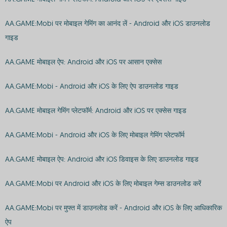
AA.GAME:Mobi पर मोबाइल गेमिंग का आनंद लें - Android और iOS डाउनलोड
गाइड
AA.GAME मोबाइल ऐप: Android और iOS पर आसान एक्सेस
AA.GAME:Mobi - Android और iOS के लिए ऐप डाउनलोड गाइड
AA.GAME मोबाइल गेमिंग प्लेटफॉर्म: Android और iOS पर एक्सेस गाइड
AA.GAME:Mobi - Android और iOS के लिए मोबाइल गेमिंग प्लेटफॉर्म
AA.GAME मोबाइल ऐप: Android और iOS डिवाइस के लिए डाउनलोड गाइड
AA.GAME:Mobi पर Android और iOS के लिए मोबाइल गेम्स डाउनलोड करें
AA.GAME:Mobi पर मुफ्त में डाउनलोड करें - Android और iOS के लिए आधिकारिक
ऐप