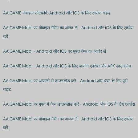
AA.GAME मोबाइल प्लेटफ़ॉर्म: Android और iOS के लिए एक्सेस गाइड
AA.GAME:Mobi पर मोबाइल गेमिंग का आनंद लें - Android और iOS के लिए एक्सेस
करें
AA.GAME:Mobi - Android और iOS पर मुफ्त गेम्स का आनंद लें
AA.GAME:Mobi - Android और iOS के लिए आसान एक्सेस और APK डाउनलोड
AA.GAME:Mobi पर आसानी से डाउनलोड करें - Android और iOS के लिए पूरी
गाइड
AA.GAME:Mobi पर मुफ्त में गेम्स डाउनलोड करें - Android और iOS के लिए एक्सेस
AA.GAME:Mobi पर मोबाइल गेमिंग का आनंद लें - Android और iOS के लिए एक्सेस
करें