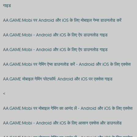
गाइड
AA.GAME:Mobi पर Android और iOS के लिए मोबाइल गेम्स डाउनलोड करें
AA.GAME:Mobi - Android और iOS के लिए ऐप डाउनलोड गाइड
AA.GAME:Mobi - Android और iOS के लिए ऐप डाउनलोड गाइड
AA.GAME:Mobi पर गेमिंग ऐप्स डाउनलोड करें - Android और iOS के लिए एक्सेस
AA.GAME मोबाइल गेमिंग प्लेटफॉर्म: Android और iOS पर एक्सेस गाइड
<
AA.GAME:Mobi पर मोबाइल गेमिंग का आनंद लें - Android और iOS के लिए एक्सेस
AA.GAME:Mobi - Android और iOS के लिए आसान एक्सेस और डाउनलोड