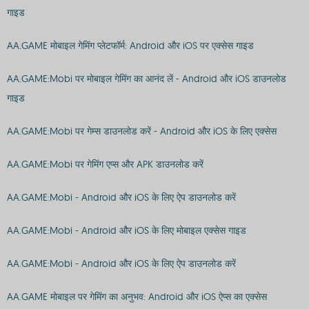
गाइड
AA.GAME मोबाइल गेमिंग प्लेटफॉर्म: Android और iOS पर एक्सेस गाइड
AA.GAME:Mobi पर मोबाइल गेमिंग का आनंद लें - Android और iOS डाउनलोड
गाइड
AA.GAME:Mobi पर गेम्स डाउनलोड करें - Android और iOS के लिए एक्सेस
AA.GAME:Mobi पर गेमिंग एप्स और APK डाउनलोड करें
AA.GAME:Mobi - Android और iOS के लिए ऐप डाउनलोड करें
AA.GAME:Mobi - Android और iOS के लिए मोबाइल एक्सेस गाइड
AA.GAME:Mobi - Android और iOS के लिए ऐप डाउनलोड करें
AA.GAME मोबाइल पर गेमिंग का अनुभव: Android और iOS ऐप्स का एक्सेस