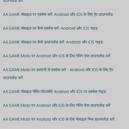
डाउनलोड करें
AA.GAME मोबाइल पर एक्सेस करें: Android और iOS के लिए ऐप डाउनलोड
AA.GAME मोबाइल पर कैसे एक्सेस करें: Android और iOS गाइड
AA.GAME मोबाइल पर कैसे डाउनलोड करें: Android और iOS गाइड
AA.GAME:Mobi पर Android और iOS के लिए गेमिंग ऐप्स डाउनलोड करें
AA.GAME:Mobi पर आसानी से एक्सेस करें - Android और iOS के लिए ऐप
डाउनलोड करें
AA.GAME मोबाइल गेमिंग प्लेटफॉर्म: Android और iOS पर एक्सेस गाइड
AA.GAME:Mobi पर Android और iOS के लिए गेमिंग ऐप्स डाउनलोड करें
AA.GAME:Mobi पर Android और iOS के लिए मोबाइल गेम्स डाउनलोड करें