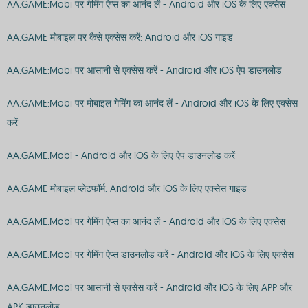
AA.GAME:Mobi पर गेमिंग ऐप्स का आनंद लें - Android और iOS के लिए एक्सेस
AA.GAME मोबाइल पर कैसे एक्सेस करें: Android और iOS गाइड
AA.GAME:Mobi पर आसानी से एक्सेस करें - Android और iOS ऐप डाउनलोड
AA.GAME:Mobi पर मोबाइल गेमिंग का आनंद लें - Android और iOS के लिए एक्सेस
करें
AA.GAME:Mobi - Android और iOS के लिए ऐप डाउनलोड करें
AA.GAME मोबाइल प्लेटफॉर्म: Android और iOS के लिए एक्सेस गाइड
AA.GAME:Mobi पर गेमिंग ऐप्स का आनंद लें - Android और iOS के लिए एक्सेस
AA.GAME:Mobi पर गेमिंग ऐप्स डाउनलोड करें - Android और iOS के लिए एक्सेस
AA.GAME:Mobi पर आसानी से एक्सेस करें - Android और iOS के लिए APP और
APK डाउनलोड