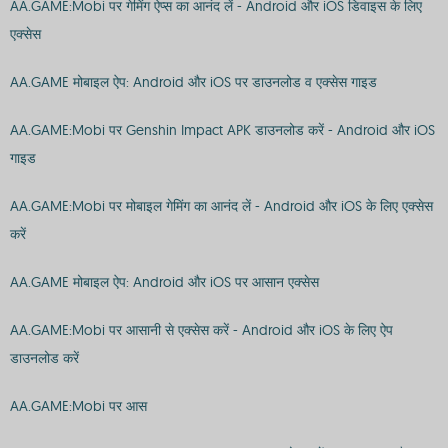
AA.GAME:Mobi पर गेमिंग ऐप्स का आनंद लें - Android और iOS डिवाइस के लिए
एक्सेस
AA.GAME मोबाइल ऐप: Android और iOS पर डाउनलोड व एक्सेस गाइड
AA.GAME:Mobi पर Genshin Impact APK डाउनलोड करें - Android और iOS
गाइड
AA.GAME:Mobi पर मोबाइल गेमिंग का आनंद लें - Android और iOS के लिए एक्सेस
करें
AA.GAME मोबाइल ऐप: Android और iOS पर आसान एक्सेस
AA.GAME:Mobi पर आसानी से एक्सेस करें - Android और iOS के लिए ऐप
डाउनलोड करें
AA.GAME:Mobi पर आस