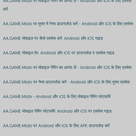
AA.GAME:Mobi पर मोबाइल गेमिंग का आनंद लें - Android और iOS के लिए एक्सेस
करें
AA.GAME:Mobi पर मुफ्त में गेम्स डाउनलोड करें - Android और iOS के लिए एक्सेस
AA.GAME मोबाइल पर कैसे एक्सेस करें: Android और iOS गाइड
AA.GAME मोबाइल ऐप: Android और iOS पर डाउनलोड व एक्सेस गाइड
AA.GAME:Mobi पर मोबाइल गेमिंग का आनंद लें - Android और iOS के लिए एक्सेस
AA.GAME:Mobi पर गेम्स डाउनलोड करें - Android और iOS के लिए मुफ्त एक्सेस
AA.GAME:Mobi - Android और iOS के लिए मोबाइल गेमिंग प्लेटफ़ॉर्म
AA.GAME मोबाइल गेमिंग प्लेटफॉर्म: Android और iOS पर एक्सेस गाइड
AA.GAME:Mobi पर Android और iOS के लिए APK डाउनलोड करें