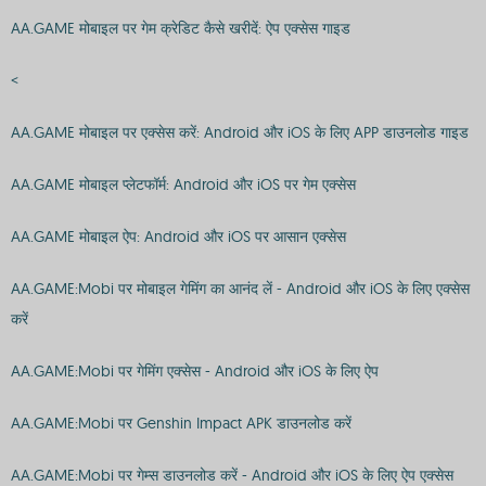
AA.GAME मोबाइल पर गेम क्रेडिट कैसे खरीदें: ऐप एक्सेस गाइड
<
AA.GAME मोबाइल पर एक्सेस करें: Android और iOS के लिए APP डाउनलोड गाइड
AA.GAME मोबाइल प्लेटफॉर्म: Android और iOS पर गेम एक्सेस
AA.GAME मोबाइल ऐप: Android और iOS पर आसान एक्सेस
AA.GAME:Mobi पर मोबाइल गेमिंग का आनंद लें - Android और iOS के लिए एक्सेस
करें
AA.GAME:Mobi पर गेमिंग एक्सेस - Android और iOS के लिए ऐप
AA.GAME:Mobi पर Genshin Impact APK डाउनलोड करें
AA.GAME:Mobi पर गेम्स डाउनलोड करें - Android और iOS के लिए ऐप एक्सेस