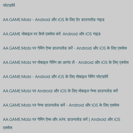
प्लेटफ़ॉर्म
AA.GAME:Mobi - Android और iOS के लिए ऐप डाउनलोड गाइड
AA.GAME मोबाइल पर कैसे एक्सेस करें: Android और iOS गाइड
AA.GAME:Mobi पर गेमिंग ऐप्स डाउनलोड करें - Android और iOS के लिए एक्सेस
AA.GAME:Mobi पर मोबाइल गेमिंग का आनंद लें - Android और iOS के लिए एक्सेस
AA.GAME:Mobi - Android और iOS के लिए मोबाइल गेमिंग प्लेटफ़ॉर्म
AA.GAME:Mobi पर Android और iOS के लिए मोबाइल गेम्स डाउनलोड करें
AA.GAME:Mobi पर गेम्स डाउनलोड करें - Android और iOS के लिए एक्सेस
AA.GAME:Mobi पर गेमिंग ऐप्स और APK डाउनलोड करें | Android और iOS
एक्सेस