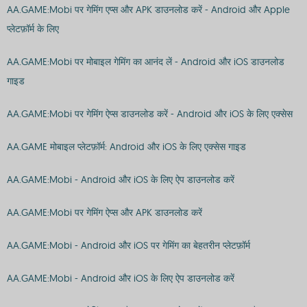
AA.GAME:Mobi पर गेमिंग एप्स और APK डाउनलोड करें - Android और Apple
प्लेटफ़ॉर्म के लिए
AA.GAME:Mobi पर मोबाइल गेमिंग का आनंद लें - Android और iOS डाउनलोड
गाइड
AA.GAME:Mobi पर गेमिंग ऐप्स डाउनलोड करें - Android और iOS के लिए एक्सेस
AA.GAME मोबाइल प्लेटफ़ॉर्म: Android और iOS के लिए एक्सेस गाइड
AA.GAME:Mobi - Android और iOS के लिए ऐप डाउनलोड करें
AA.GAME:Mobi पर गेमिंग ऐप्स और APK डाउनलोड करें
AA.GAME:Mobi - Android और iOS पर गेमिंग का बेहतरीन प्लेटफ़ॉर्म
AA.GAME:Mobi - Android और iOS के लिए ऐप डाउनलोड करें