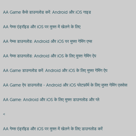
AA Game कैसे डाउनलोड करें: Android और iOS गाइड
AA गेम्स एंड्रॉइड और iOS पर मुफ्त में खेलने के लिए
AA गेम्स डाउनलोड: Android और iOS पर मुफ्त गेमिंग एप्स
AA गेम्स डाउनलोड: Android और iOS के लिए मुफ्त गेमिंग ऐप
AA Game डाउनलोड करें: Android और iOS के लिए मुफ्त गेमिंग ऐप
AA Game ऐप डाउनलोड - Android और iOS प्लेटफ़ॉर्म के लिए मुफ्त गेमिंग एक्सेस
AA Game: Android और iOS के लिए मुफ्त डाउनलोड और प्ले
<
AA गेम्स एंड्रॉइड और iOS पर मुफ्त में खेलने के लिए डाउनलोड करें