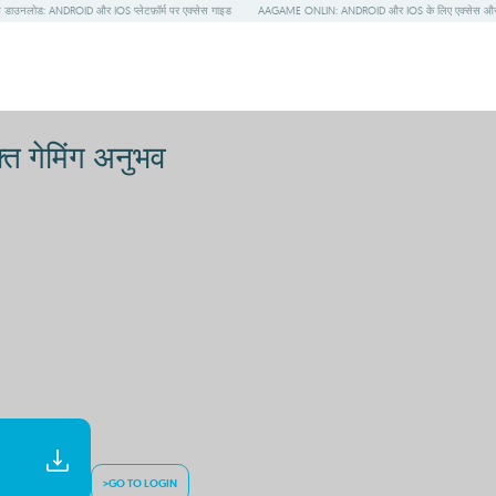
उनलोड: ANDROID और IOS प्लेटफ़ॉर्म पर एक्सेस गाइड
AAGAME ONLIN: ANDROID और IOS के लिए एक्सेस और
्त गेमिंग अनुभव
>GO TO LOGIN