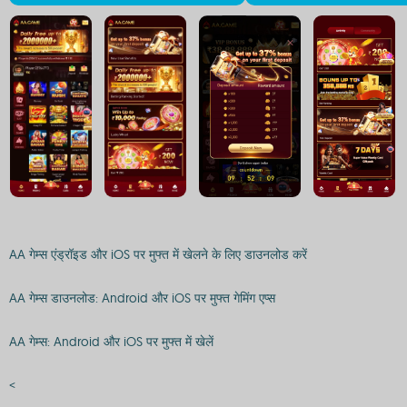
AA गेम्स एंड्रॉइड और iOS पर मुफ्त में खेलने के लिए डाउनलोड करें
AA गेम्स डाउनलोड: Android और iOS पर मुफ्त गेमिंग एप्स
AA गेम्स: Android और iOS पर मुफ्त में खेलें
<