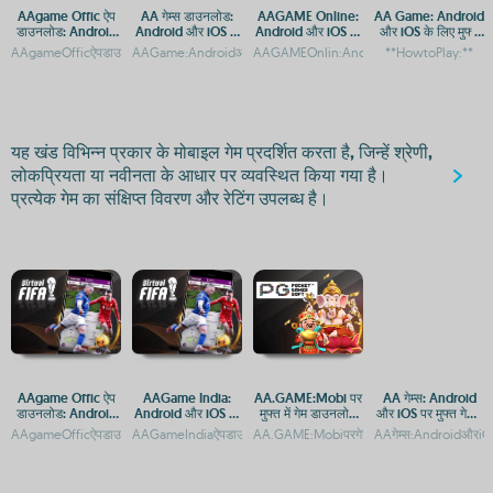
AAgame Offic ऐप
AA गेम्स डाउनलोड:
AAGAME Online:
AA Game: Android
डाउनलोड: Android
Android और iOS के
Android और iOS पर
और iOS के लिए मुफ्त
और iOS प्लेटफ़ॉर्म पर
लिए मुफ्त गेमिंग एप
डाउनलोड करें और खेलें
डाउनलोड और प्ले
AAgameOfficऐपडाउनलोड:AndroidऔरiOSप्लेटफ़ॉर्मपरगेमिंगएक्सेसAAgameOfficऐपडाउनलोड:
AAGame:AndroidऔरiOSपरमुफ्तडाउनलोडऔरप्लेAAगेम्सडाउनलोड:Androi
AAGAMEOnlin:AndroidऔरAppleकेलिएAPPए
**HowtoPlay:**
एक्सेस
यह खंड विभिन्न प्रकार के मोबाइल गेम प्रदर्शित करता है, जिन्हें श्रेणी,
लोकप्रियता या नवीनता के आधार पर व्यवस्थित किया गया है।
प्रत्येक गेम का संक्षिप्त विवरण और रेटिंग उपलब्ध है।
AAgame Offic ऐप
AAGame India:
AA.GAME:Mobi पर
AA गेम्स: Android
डाउनलोड: Android
Android और iOS पर
मुफ्त में गेम डाउनलोड
और iOS पर मुफ्त गेमिंग
और iOS प्लेटफ़ॉर्म पर
डाउनलोड करें और खेलें
करें - Android और
का आनंद
AAgameOfficऐपडाउनलोड:AndroidऔरiOSप्लेटफ़ॉर्मपरएक्सेसगाइडAAgameOfficऐपडाउनलोड:
AAGameIndiaऐपडाउनलोड:AndroidऔरiOSप्लेटफॉर्मपरएक्सेस
AA.GAME:Mobiपरगेमिंगएप्सऔरAPKडाउनलोडकरे
AAगेम्स:AndroidऔरiOSप
गेमिंग एक्सेस
iOS के लिए एक्सेस