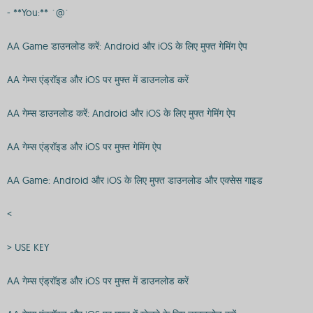
- **You:** `@`
AA Game डाउनलोड करें: Android और iOS के लिए मुफ्त गेमिंग ऐप
AA गेम्स एंड्रॉइड और iOS पर मुफ्त में डाउनलोड करें
AA गेम्स डाउनलोड करें: Android और iOS के लिए मुफ्त गेमिंग ऐप
AA गेम्स एंड्रॉइड और iOS पर मुफ्त गेमिंग ऐप
AA Game: Android और iOS के लिए मुफ्त डाउनलोड और एक्सेस गाइड
<
> USE KEY
AA गेम्स एंड्रॉइड और iOS पर मुफ्त में डाउनलोड करें