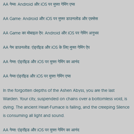
AA गेम्स: Android और iOS पर मुफ्त गेमिंग एप्स
AA Game: Android और iOS पर मुफ्त डाउनलोड और एक्सेस
AA Game का मोबाइल ऐप: Android और iOS पर गेमिंग अनुभव
AA गेम डाउनलोड: एंड्रॉइड और iOS के लिए मुफ्त गेमिंग ऐप
AA गेम्स: एंड्रॉइड और iOS पर मुफ्त गेमिंग का आनंद
AA गेम्स एंड्रॉइड और iOS पर मुफ्त गेमिंग एप्स
In the forgotten depths of the Ashen Abyss, you are the last
Warden. Your city, suspended on chains over a bottomless void, is
dying. The ancient Heart-Furnace is failing, and the creeping Silence
is consuming all light and sound.
AA गेम्स: एंड्रॉइड और iOS पर मुफ्त गेमिंग का आनंद