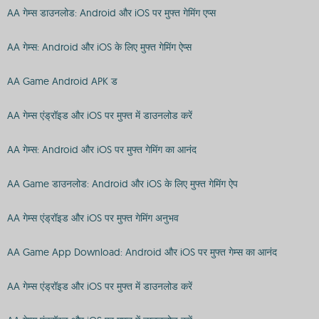
AA गेम्स डाउनलोड: Android और iOS पर मुफ्त गेमिंग एप्स
AA गेम्स: Android और iOS के लिए मुफ्त गेमिंग ऐप्स
AA Game Android APK ड
AA गेम्स एंड्रॉइड और iOS पर मुफ्त में डाउनलोड करें
AA गेम्स: Android और iOS पर मुफ्त गेमिंग का आनंद
AA Game डाउनलोड: Android और iOS के लिए मुफ्त गेमिंग ऐप
AA गेम्स एंड्रॉइड और iOS पर मुफ्त गेमिंग अनुभव
AA Game App Download: Android और iOS पर मुफ्त गेम्स का आनंद
AA गेम्स एंड्रॉइड और iOS पर मुफ्त में डाउनलोड करें