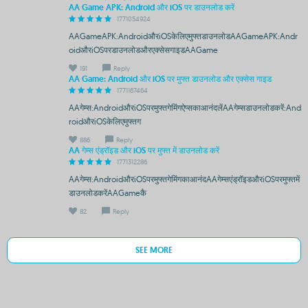
AA Game APK: Android और iOS पर डाउनलोड करें
1771054924
AAGameAPK:AndroidऔरiOSकेलिएमुफ्तडाउनलोडAAGameAPK:Andr
oidऔरiOSपरडाउनलोडऔरएक्सेसगाइडAAGame
191
Reply
AA Game: Android और iOS पर मुफ्त डाउनलोड और एक्सेस गाइड
1771167464
AAगेम्स:AndroidऔरiOSपरमुफ्तगेमिंगऐप्सकाआनंदलेंAAगेम्सडाउनलोडकरें:And
roidऔरiOSकेलिएमुफ्तग
886
Reply
AA गेम्स एंड्रॉइड और iOS पर मुफ्त में डाउनलोड करें
1771312286
AAगेम्स:AndroidऔरiOSपरमुफ्तगेमिंगकाआनंदAAगेम्सएंड्रॉइडऔरiOSपरमुफ्तमें
डाउनलोडकरेंAAGameकै
82
Reply
SEE MORE