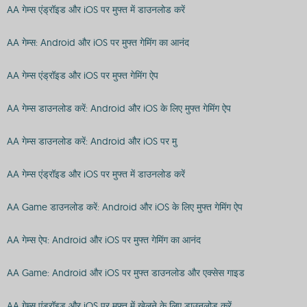
AA गेम्स एंड्रॉइड और iOS पर मुफ्त में डाउनलोड करें
AA गेम्स: Android और iOS पर मुफ्त गेमिंग का आनंद
AA गेम्स एंड्रॉइड और iOS पर मुफ्त गेमिंग ऐप
AA गेम्स डाउनलोड करें: Android और iOS के लिए मुफ्त गेमिंग ऐप
AA गेम्स डाउनलोड करें: Android और iOS पर मु
AA गेम्स एंड्रॉइड और iOS पर मुफ्त में डाउनलोड करें
AA Game डाउनलोड करें: Android और iOS के लिए मुफ्त गेमिंग ऐप
AA गेम्स ऐप: Android और iOS पर मुफ्त गेमिंग का आनंद
AA Game: Android और iOS पर मुफ्त डाउनलोड और एक्सेस गाइड
AA गेम्स एंड्रॉइड और iOS पर मुफ्त में खेलने के लिए डाउनलोड करें