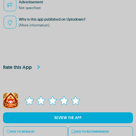
Advertisement
Not specified
Why is this app published on Uptodown?
(More information)
Rate this App
REVIEW THE APP
ADD TO WISHLIST
ADD TO RECOMMENDED