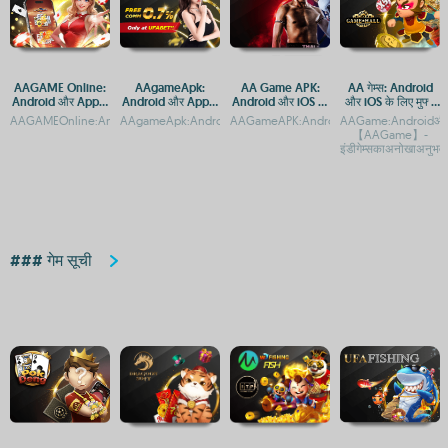
AAGAME Online:
AAgameApk:
AA Game APK:
AA गेम्स: Android
Android और Apple
Android और Apple
Android और iOS पर
और iOS के लिए मुफ्त
पर APK डाउनलोड करें
के लिए गेमिंग ऐप्स का
डाउनलोड और एक्सेस
गेमिंग ऐप्स
AAGAMEOnline:AndroidऔरAppleपरएक्सेसकरें,APPऔरAPKडाउनलोडकरेंAAGAMEOnline
AAgameApk:AndroidऔरiOSकेलिएमुफ्तगेमडाउनलोडAAgameApk:Androi
AAGameAPK:AndroidऔरiOSपरडाउनलोडऔरइं
AAGame:Androidऔरi
बेस्ट प्लेटफॉर्म
गाइड
【AAGame】-
इंडीगेम्सकाअनोखाअनु
### गेम सूची