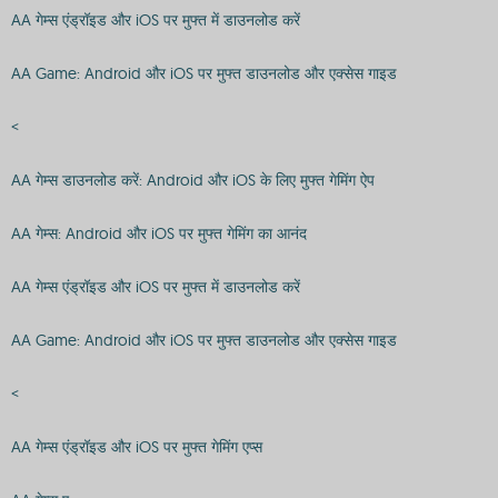
AA गेम्स एंड्रॉइड और iOS पर मुफ्त में डाउनलोड करें
AA Game: Android और iOS पर मुफ्त डाउनलोड और एक्सेस गाइड
<
AA गेम्स डाउनलोड करें: Android और iOS के लिए मुफ्त गेमिंग ऐप
AA गेम्स: Android और iOS पर मुफ्त गेमिंग का आनंद
AA गेम्स एंड्रॉइड और iOS पर मुफ्त में डाउनलोड करें
AA Game: Android और iOS पर मुफ्त डाउनलोड और एक्सेस गाइड
<
AA गेम्स एंड्रॉइड और iOS पर मुफ्त गेमिंग एप्स