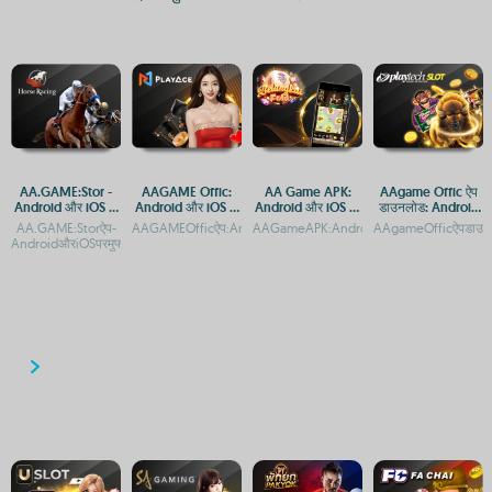
AA.GAME:Stor -
AAGAME Offic:
AA Game APK:
AAgame Offic ऐप
Android और iOS के
Android और iOS के
Android और iOS पर
डाउनलोड: Android
लिए मुफ्त गेम डाउनलोड
लिए ऑफिशियल ऐप
डाउनलोड करें
और iOS प्लेटफ़ॉर्म पर
AA.GAME:Storऐप-
AAGAMEOfficऐप:AndroidऔरAppleपरमुफ्तडाउनलोडAAGAMEOffi
AAGameAPK:AndroidऔरiOSपरडाउनलोडकरे
AAgameOfficऐपडाउनलो
प्लेटफ़ॉर्म
डाउनलोड गाइड
एक्सेस गाइड
AndroidऔरiOSपरमुफ्तडाउनलोडAA.GAMEपरStorऐपडाउनलोडकरें:AndroidऔरiOSकेलिएगाइ