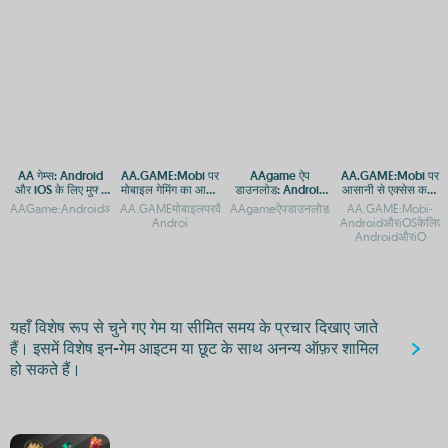
AA गेम्स: Android
AA.GAME:Mobi पर
AAgame ऐप
AA.GAME:Mobi पर
और iOS के लिए मुफ्त
मोबाइल गेमिंग का आनंद
डाउनलोड: Android
आसानी से एक्सेस करें -
गेमिंग ऐप्स
लें - Android और
और iOS प्लेटफ़ॉर्म पर
Android और iOS ऐप
AAGame:AndroidऔरiOSपरमुफ्तडाउनलोडऔरएक्सेसगाइडAAगेम्सएंड्रॉइडऔरiOSपरमुफ्तमेंखेलनेके
AA.GAMEमोबाइलपरकैसेएक्सेसकरें:AndroidऔरiOSगाइडAA.GAME:Mobiपर
AAgameऐपडाउनलोड:AndroidऔरiOSप्लेटफ़ॉर्म
AA.GAME:Mobi-
iOS डाउनलोड गाइड
गेमिंग एक्सेस
डाउनलोड
Androi
AndroidऔरiOSकेलिएऐप
AndroidऔरiO
यहाँ विशेष रूप से चुने गए गेम या सीमित समय के प्रचार दिखाए जाते
हैं। इसमें विशेष इन-गेम आइटम या छूट के साथ अनन्य ऑफ़र शामिल
हो सकते हैं।