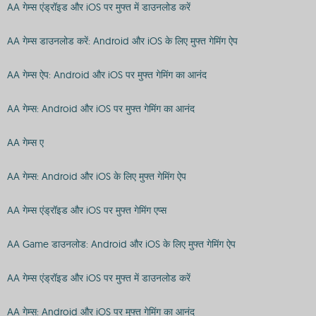
AA गेम्स एंड्रॉइड और iOS पर मुफ्त में डाउनलोड करें
AA गेम्स डाउनलोड करें: Android और iOS के लिए मुफ्त गेमिंग ऐप
AA गेम्स ऐप: Android और iOS पर मुफ्त गेमिंग का आनंद
AA गेम्स: Android और iOS पर मुफ्त गेमिंग का आनंद
AA गेम्स ए
AA गेम्स: Android और iOS के लिए मुफ्त गेमिंग ऐप
AA गेम्स एंड्रॉइड और iOS पर मुफ्त गेमिंग एप्स
AA Game डाउनलोड: Android और iOS के लिए मुफ्त गेमिंग ऐप
AA गेम्स एंड्रॉइड और iOS पर मुफ्त में डाउनलोड करें
AA गेम्स: Android और iOS पर मुफ्त गेमिंग का आनंद