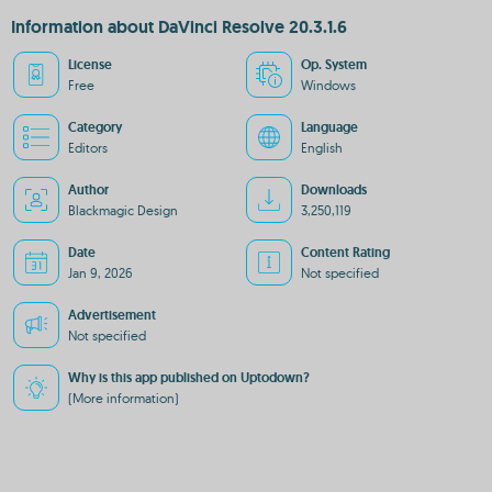
Information about DaVinci Resolve 20.3.1.6
License
Op. System
Free
Windows
Category
Language
Editors
English
Author
Downloads
Blackmagic Design
3,250,119
Date
Content Rating
Jan 9, 2026
Not specified
Advertisement
Not specified
Why is this app published on Uptodown?
(More information)