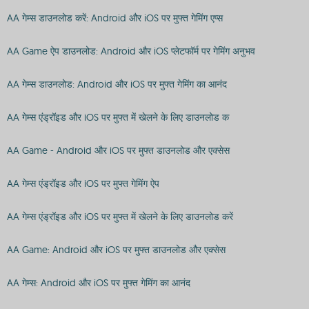
AA गेम्स डाउनलोड करें: Android और iOS पर मुफ्त गेमिंग एप्स
AA Game ऐप डाउनलोड: Android और iOS प्लेटफॉर्म पर गेमिंग अनुभव
AA गेम्स डाउनलोड: Android और iOS पर मुफ्त गेमिंग का आनंद
AA गेम्स एंड्रॉइड और iOS पर मुफ्त में खेलने के लिए डाउनलोड क
AA Game - Android और iOS पर मुफ्त डाउनलोड और एक्सेस
AA गेम्स एंड्रॉइड और iOS पर मुफ्त गेमिंग ऐप
AA गेम्स एंड्रॉइड और iOS पर मुफ्त में खेलने के लिए डाउनलोड करें
AA Game: Android और iOS पर मुफ्त डाउनलोड और एक्सेस
AA गेम्स: Android और iOS पर मुफ्त गेमिंग का आनंद