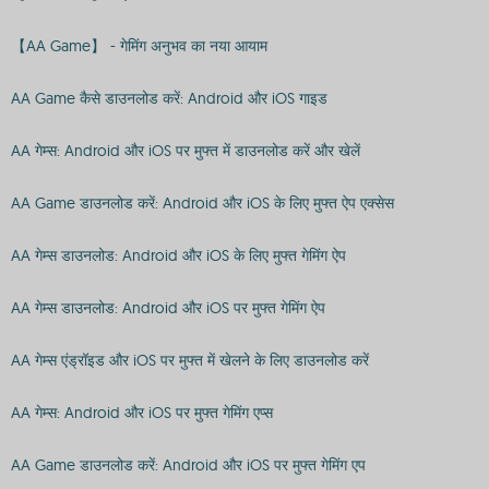
【AA Game】 - गेमिंग अनुभव का नया आयाम
AA Game कैसे डाउनलोड करें: Android और iOS गाइड
AA गेम्स: Android और iOS पर मुफ्त में डाउनलोड करें और खेलें
AA Game डाउनलोड करें: Android और iOS के लिए मुफ्त ऐप एक्सेस
AA गेम्स डाउनलोड: Android और iOS के लिए मुफ्त गेमिंग ऐप
AA गेम्स डाउनलोड: Android और iOS पर मुफ्त गेमिंग ऐप
AA गेम्स एंड्रॉइड और iOS पर मुफ्त में खेलने के लिए डाउनलोड करें
AA गेम्स: Android और iOS पर मुफ्त गेमिंग एप्स
AA Game डाउनलोड करें: Android और iOS पर मुफ्त गेमिंग एप