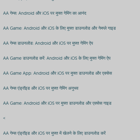
AA गेम्स: Android और iOS पर मुफ्त गेमिंग का आनंद
AA Game: Android और iOS के लिए मुफ्त डाउनलोड और गेमप्ले गाइड
AA गेम्स डाउनलोड: Android और iOS पर मुफ्त गेमिंग ऐप
AA Game डाउनलोड करें: Android और iOS के लिए मुफ्त गेमिंग ऐप
AA Game App: Android और iOS पर मुफ्त डाउनलोड और एक्सेस
AA गेम्स एंड्रॉइड और iOS पर मुफ्त गेमिंग अनुभव
AA Game: Android और iOS पर मुफ्त डाउनलोड और एक्सेस गाइड
<
AA गेम्स एंड्रॉइड और iOS पर मुफ्त में खेलने के लिए डाउनलोड करें