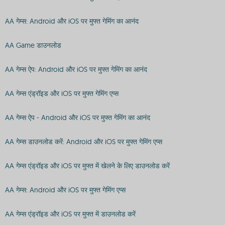
AA गेम्स: Android और iOS पर मुफ्त गेमिंग का आनंद
AA Game डाउनलोड
AA गेम्स ऐप: Android और iOS पर मुफ्त गेमिंग का आनंद
AA गेम्स एंड्रॉइड और iOS पर मुफ्त गेमिंग एप्स
AA गेम्स ऐप - Android और iOS पर मुफ्त गेमिंग का आनंद
AA गेम्स डाउनलोड करें: Android और iOS पर मुफ्त गेमिंग एप्स
AA गेम्स एंड्रॉइड और iOS पर मुफ्त में खेलने के लिए डाउनलोड करें
AA गेम्स: Android और iOS पर मुफ्त गेमिंग एप्स
AA गेम्स एंड्रॉइड और iOS पर मुफ्त में डाउनलोड करें