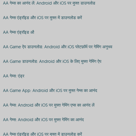
AA गेम्स का आनंद लें: Android और iOS पर मुफ्त डाउनलोड
AA गेम्स एंड्रॉइड और iOS पर मुफ्त में डाउनलोड करें
AA गेम्स एंड्रॉइड औ
AA Game ऐप डाउनलोड: Android और iOS प्लेटफ़ॉर्म पर गेमिंग अनुभव
AA Game डाउनलोड: Android और iOS के लिए मुफ्त गेमिंग ऐप
AA गेम्स: एंड्र
AA Game App: Android और iOS पर मुफ्त गेम्स का आनंद
AA गेम्स: Android और iOS पर मुफ्त गेमिंग एप्स का आनंद लें
AA गेम्स: Android और iOS पर मुफ्त गेमिंग का आनंद
AA गेम्स एंड्रॉइड और iOS पर मुफ्त में डाउनलोड करें