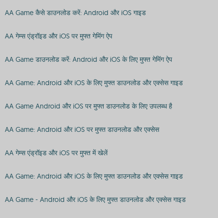
AA Game कैसे डाउनलोड करें: Android और iOS गाइड
AA गेम्स एंड्रॉइड और iOS पर मुफ्त गेमिंग ऐप
AA Game डाउनलोड करें: Android और iOS के लिए मुफ्त गेमिंग ऐप
AA Game: Android और iOS के लिए मुफ्त डाउनलोड और एक्सेस गाइड
AA Game Android और iOS पर मुफ्त डाउनलोड के लिए उपलब्ध है
AA Game: Android और iOS पर मुफ्त डाउनलोड और एक्सेस
AA गेम्स एंड्रॉइड और iOS पर मुफ्त में खेलें
AA Game: Android और iOS के लिए मुफ्त डाउनलोड और एक्सेस गाइड
AA Game - Android और iOS के लिए मुफ्त डाउनलोड और एक्सेस गाइड