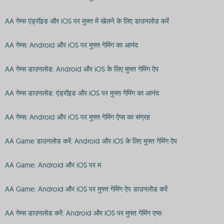
AA गेम्स एंड्रॉइड और iOS पर मुफ्त में खेलने के लिए डाउनलोड करें
AA गेम्स: Android और iOS पर मुफ्त गेमिंग का आनंद
AA गेम्स डाउनलोड: Android और iOS के लिए मुफ्त गेमिंग ऐप
AA गेम्स डाउनलोड: एंड्रॉइड और iOS पर मुफ्त गेमिंग का आनंद
AA गेम्स: Android और iOS पर मुफ्त गेमिंग ऐप्स का संग्रह
AA Game डाउनलोड करें: Android और iOS के लिए मुफ्त गेमिंग ऐप
AA Game: Android और iOS पर म
AA Game: Android और iOS पर मुफ्त गेमिंग ऐप डाउनलोड करें
AA गेम्स डाउनलोड करें: Android और iOS पर मुफ्त गेमिंग एप्स