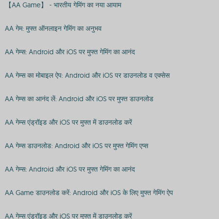
【AA Game】 - भारतीय गेमिंग का नया आयाम
AA गेम: मुफ्त ऑनलाइन गेमिंग का अनुभव
AA गेम्स: Android और iOS पर मुफ्त गेमिंग का आनंद
AA गेम्स का मोबाइल ऐप: Android और iOS पर डाउनलोड व एक्सेस
AA गेम्स का आनंद लें: Android और iOS पर मुफ्त डाउनलोड
AA गेम्स एंड्रॉइड और iOS पर मुफ्त में डाउनलोड करें
AA गेम्स डाउनलोड: Android और iOS पर मुफ्त गेमिंग एप्स
AA गेम्स: Android और iOS पर मुफ्त गेमिंग का आनंद
AA Game डाउनलोड करें: Android और iOS के लिए मुफ्त गेमिंग ऐप
AA गेम्स एंड्रॉइड और iOS पर मुफ्त में डाउनलोड करें