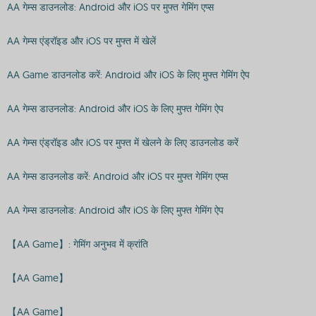
AA गेम्स डाउनलोड: Android और iOS पर मुफ्त गेमिंग एप्स
AA गेम्स एंड्रॉइड और iOS पर मुफ्त में खेलें
AA Game डाउनलोड करें: Android और iOS के लिए मुफ्त गेमिंग ऐप
AA गेम्स डाउनलोड: Android और iOS के लिए मुफ्त गेमिंग ऐप
AA गेम्स एंड्रॉइड और iOS पर मुफ्त में खेलने के लिए डाउनलोड करें
AA गेम्स डाउनलोड करें: Android और iOS पर मुफ्त गेमिंग एप्स
AA गेम्स डाउनलोड: Android और iOS के लिए मुफ्त गेमिंग ऐप
【AA Game】: गेमिंग अनुभव में क्रांति
【AA Game】
【AA Game】