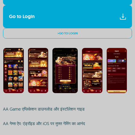
Go to Login
>GO TO LOGIN
AA Game एप्लिकेशन डाउनलोड और इंस्टॉलेशन गाइड
AA गेम्स ऐप: एंड्रॉइड और iOS पर मुफ्त गेमिंग का आनंद