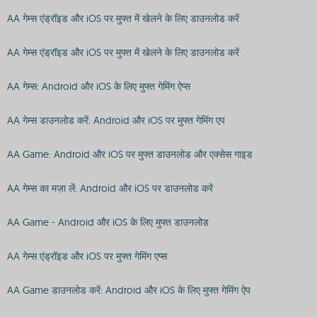
AA गेम्स एंड्रॉइड और iOS पर मुफ्त में खेलने के लिए डाउनलोड करें
AA गेम्स एंड्रॉइड और iOS पर मुफ्त में खेलने के लिए डाउनलोड करें
AA गेम्स: Android और iOS के लिए मुफ्त गेमिंग ऐप्स
AA गेम्स डाउनलोड करें: Android और iOS पर मुफ्त गेमिंग एप
AA Game: Android और iOS पर मुफ्त डाउनलोड और एक्सेस गाइड
AA गेम्स का मज़ा लें: Android और iOS पर डाउनलोड करें
AA Game - Android और iOS के लिए मुफ्त डाउनलोड
AA गेम्स एंड्रॉइड और iOS पर मुफ्त गेमिंग एप्स
AA Game डाउनलोड करें: Android और iOS के लिए मुफ्त गेमिंग ऐप