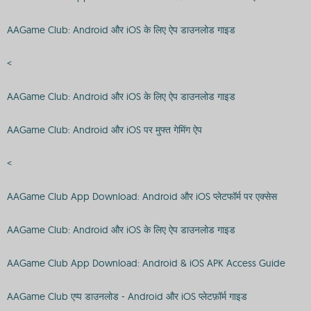
AAGame Club: Android और iOS के लिए ऐप डाउनलोड गाइड
<
AAGame Club: Android और iOS के लिए ऐप डाउनलोड गाइड
AAGame Club: Android और iOS पर मुफ्त गेमिंग ऐप
<
AAGame Club App Download: Android और iOS प्लेटफॉर्म पर एक्सेस
AAGame Club: Android और iOS के लिए ऐप डाउनलोड गाइड
AAGame Club App Download: Android & iOS APK Access Guide
AAGame Club एप्प डाउनलोड - Android और iOS प्लेटफ़ॉर्म गाइड