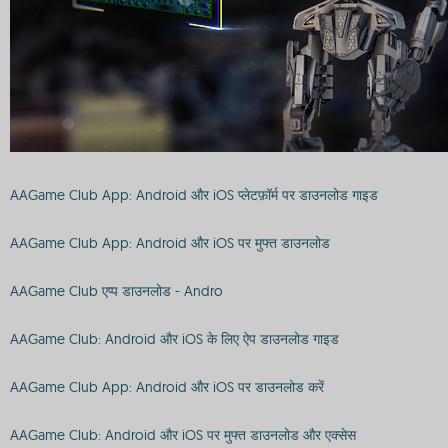
AAGame Club App: Android और iOS प्लेटफ़ॉर्म पर डाउनलोड गाइड
AAGame Club App: Android और iOS पर मुफ्त डाउनलोड
AAGame Club एप्प डाउनलोड - Andro
AAGame Club: Android और iOS के लिए ऐप डाउनलोड गाइड
AAGame Club App: Android और iOS पर डाउनलोड करें
AAGame Club: Android और iOS पर मुफ्त डाउनलोड और एक्सेस