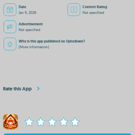
Date
Content Rating
Jan 9, 2026
Not specified
Advertisement
Not specified
Why is this app published on Uptodown?
(More information)
Rate this App