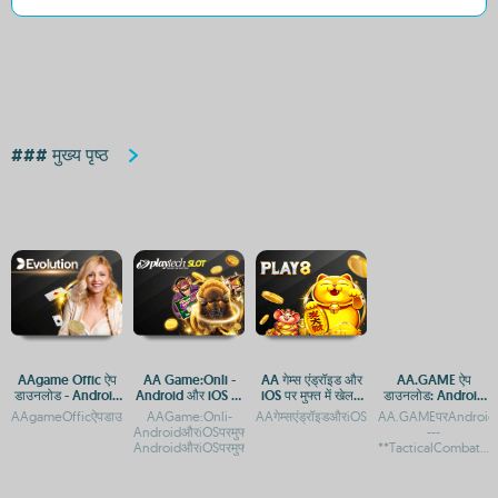
### मुख्य पृष्ठ
AAgame Offic ऐप
AA Game:Onli -
AA गेम्स एंड्रॉइड और
AA.GAME ऐप
डाउनलोड - Android
Android और iOS पर
iOS पर मुफ्त में खेलने
डाउनलोड: Android
और iOS प्लेटफ़ॉर्म पर
मुफ्त गेमिंग एप
के लिए
और iOS प्लेटफ़ॉर्म पर
AAgameOfficऐपडाउनलोड:AndroidऔरiOSप्लेटफ़ॉर्मपरएक्सेसगाइडAAgameOfficऐपडाउनलोड:
AAGame:Onli-
AAगेम्सएंड्रॉइडऔरiOSपरमुफ्तमेंखेलनेकेलिए
AA.GAMEपरAndroidऔर
मुफ्त एक्सेस
एक्सेस गाइड
AndroidऔरiOSपरमुफ्तडाउनलोडAAGame:Onli-
---
AndroidऔरiOSपरमुफ्तगेमिंगएपAAGame:Onli
**TacticalCombat:**
timepartybattl