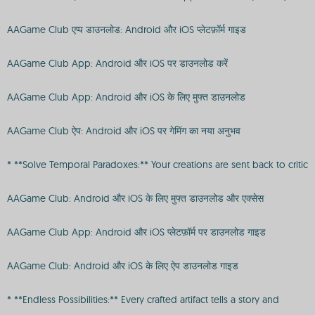
AAGame Club एप्प डाउनलोड: Android और iOS प्लेटफ़ॉर्म गाइड
AAGame Club App: Android और iOS पर डाउनलोड करें
AAGame Club App: Android और iOS के लिए मुफ्त डाउनलोड
AAGame Club ऐप: Android और iOS पर गेमिंग का नया अनुभव
* **Solve Temporal Paradoxes:** Your creations are sent back to critic
AAGame Club: Android और iOS के लिए मुफ्त डाउनलोड और एक्सेस
AAGame Club App: Android और iOS प्लेटफ़ॉर्म पर डाउनलोड गाइड
AAGame Club: Android और iOS के लिए ऐप डाउनलोड गाइड
* **Endless Possibilities:** Every crafted artifact tells a story and