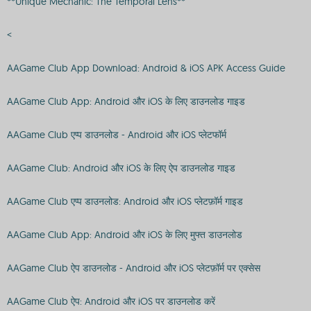
**Unique Mechanic: The Temporal Lens**
<
AAGame Club App Download: Android & iOS APK Access Guide
AAGame Club App: Android और iOS के लिए डाउनलोड गाइड
AAGame Club एप्प डाउनलोड - Android और iOS प्लेटफॉर्म
AAGame Club: Android और iOS के लिए ऐप डाउनलोड गाइड
AAGame Club एप्प डाउनलोड: Android और iOS प्लेटफ़ॉर्म गाइड
AAGame Club App: Android और iOS के लिए मुफ्त डाउनलोड
AAGame Club ऐप डाउनलोड - Android और iOS प्लेटफ़ॉर्म पर एक्सेस
AAGame Club ऐप: Android और iOS पर डाउनलोड करें