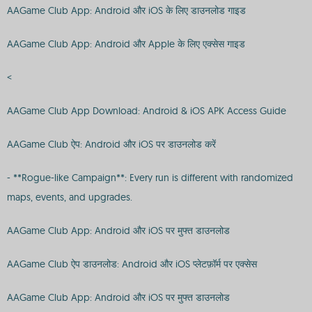
AAGame Club App: Android और iOS के लिए डाउनलोड गाइड
AAGame Club App: Android और Apple के लिए एक्सेस गाइड
<
AAGame Club App Download: Android & iOS APK Access Guide
AAGame Club ऐप: Android और iOS पर डाउनलोड करें
- **Rogue-like Campaign**: Every run is different with randomized
maps, events, and upgrades.
AAGame Club App: Android और iOS पर मुफ्त डाउनलोड
AAGame Club ऐप डाउनलोड: Android और iOS प्लेटफ़ॉर्म पर एक्सेस
AAGame Club App: Android और iOS पर मुफ्त डाउनलोड