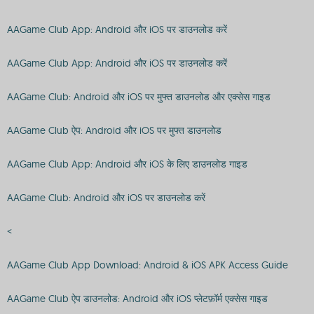
AAGame Club App: Android और iOS पर डाउनलोड करें
AAGame Club App: Android और iOS पर डाउनलोड करें
AAGame Club: Android और iOS पर मुफ्त डाउनलोड और एक्सेस गाइड
AAGame Club ऐप: Android और iOS पर मुफ्त डाउनलोड
AAGame Club App: Android और iOS के लिए डाउनलोड गाइड
AAGame Club: Android और iOS पर डाउनलोड करें
<
AAGame Club App Download: Android & iOS APK Access Guide
AAGame Club ऐप डाउनलोड: Android और iOS प्लेटफ़ॉर्म एक्सेस गाइड