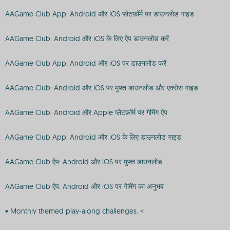
AAGame Club App: Android और iOS प्लेटफ़ॉर्म पर डाउनलोड गाइड
AAGame Club: Android और iOS के लिए ऐप डाउनलोड करें
AAGame Club App: Android और iOS पर डाउनलोड करें
AAGame Club: Android और iOS पर मुफ्त डाउनलोड और एक्सेस गाइड
AAGame Club: Android और Apple प्लेटफ़ॉर्म पर गेमिंग ऐप
AAGame Club App: Android और iOS के लिए डाउनलोड गाइड
AAGame Club ऐप: Android और iOS पर मुफ्त डाउनलोड
AAGame Club ऐप: Android और iOS पर गेमिंग का अनुभव
• Monthly themed play-along challenges. <