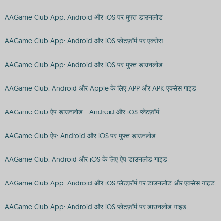
AAGame Club App: Android और iOS पर मुफ्त डाउनलोड
AAGame Club App: Android और iOS प्लेटफ़ॉर्म पर एक्सेस
AAGame Club App: Android और iOS पर मुफ्त डाउनलोड
AAGame Club: Android और Apple के लिए APP और APK एक्सेस गाइड
AAGame Club ऐप डाउनलोड - Android और iOS प्लेटफ़ॉर्म
AAGame Club ऐप: Android और iOS पर मुफ्त डाउनलोड
AAGame Club: Android और iOS के लिए ऐप डाउनलोड गाइड
AAGame Club App: Android और iOS प्लेटफ़ॉर्म पर डाउनलोड और एक्सेस गाइड
AAGame Club App: Android और iOS प्लेटफ़ॉर्म पर डाउनलोड गाइड