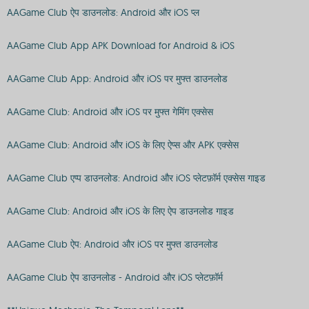
AAGame Club ऐप डाउनलोड: Android और iOS प्ल
AAGame Club App APK Download for Android & iOS
AAGame Club App: Android और iOS पर मुफ्त डाउनलोड
AAGame Club: Android और iOS पर मुफ्त गेमिंग एक्सेस
AAGame Club: Android और iOS के लिए ऐप्स और APK एक्सेस
AAGame Club एप्प डाउनलोड: Android और iOS प्लेटफ़ॉर्म एक्सेस गाइड
AAGame Club: Android और iOS के लिए ऐप डाउनलोड गाइड
AAGame Club ऐप: Android और iOS पर मुफ्त डाउनलोड
AAGame Club ऐप डाउनलोड - Android और iOS प्लेटफ़ॉर्म