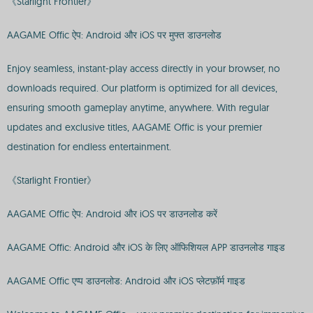
《Starlight Frontier》
AAGAME Offic ऐप: Android और iOS पर मुफ्त डाउनलोड
Enjoy seamless, instant-play access directly in your browser, no
downloads required. Our platform is optimized for all devices,
ensuring smooth gameplay anytime, anywhere. With regular
updates and exclusive titles, AAGAME Offic is your premier
destination for endless entertainment.
《Starlight Frontier》
AAGAME Offic ऐप: Android और iOS पर डाउनलोड करें
AAGAME Offic: Android और iOS के लिए ऑफिशियल APP डाउनलोड गाइड
AAGAME Offic एप्प डाउनलोड: Android और iOS प्लेटफ़ॉर्म गाइड