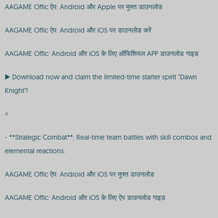
AAGAME Offic ऐप: Android और Apple पर मुफ्त डाउनलोड
AAGAME Offic ऐप: Android और iOS पर डाउनलोड करें
AAGAME Offic: Android और iOS के लिए ऑफिशियल APP डाउनलोड गाइड
▶️ Download now and claim the limited-time starter spirit "Dawn
Knight"!
<
- **Strategic Combat**: Real-time team battles with skill combos and
elemental reactions.
AAGAME Offic ऐप: Android और iOS पर मुफ्त डाउनलोड
AAGAME Offic: Android और iOS के लिए ऐप डाउनलोड गाइड