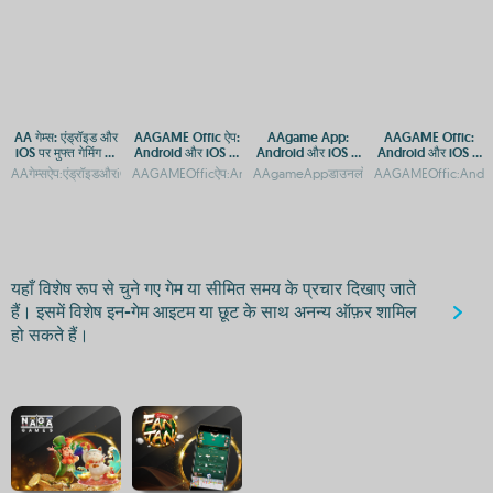
AA गेम्स: एंड्रॉइड और
AAGAME Offic ऐप:
AAgame App:
AAGAME Offic:
iOS पर मुफ्त गेमिंग का
Android और iOS पर
Android और iOS के
Android और iOS के
आनंद
डाउनलोड गाइड
लिए मुफ्त डाउनलोड
लिए ऐप डाउनलोड गाइड
AAगेम्सऐप:एंड्रॉइडऔरiOSपरमुफ्तगेमिंगकाआनंदAAगेम्सएंड्रॉइडऔरiOSपरमुफ्तमेंडाउनलोडकरनेकेलिए
AAGAMEOfficऐप:AndroidऔरAppleपरमुफ्तडाउनलोडAAGAMEOffic
AAgameAppडाउनलोड:AndroidऔरiOSकेलिएगेमि
AAGAMEOffic:Andro
यहाँ विशेष रूप से चुने गए गेम या सीमित समय के प्रचार दिखाए जाते
हैं। इसमें विशेष इन-गेम आइटम या छूट के साथ अनन्य ऑफ़र शामिल
हो सकते हैं।