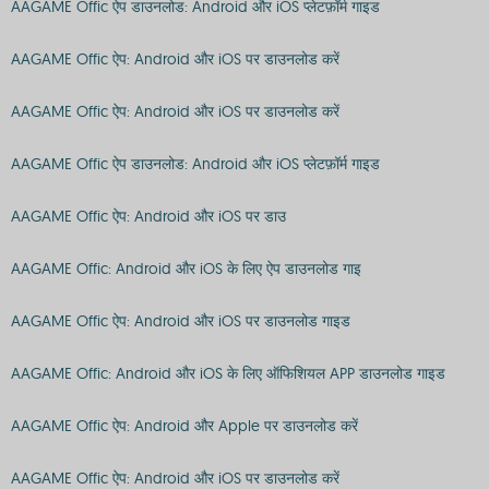
AAGAME Offic ऐप डाउनलोड: Android और iOS प्लेटफ़ॉर्म गाइड
AAGAME Offic ऐप: Android और iOS पर डाउनलोड करें
AAGAME Offic ऐप: Android और iOS पर डाउनलोड करें
AAGAME Offic ऐप डाउनलोड: Android और iOS प्लेटफ़ॉर्म गाइड
AAGAME Offic ऐप: Android और iOS पर डाउ
AAGAME Offic: Android और iOS के लिए ऐप डाउनलोड गाइ
AAGAME Offic ऐप: Android और iOS पर डाउनलोड गाइड
AAGAME Offic: Android और iOS के लिए ऑफिशियल APP डाउनलोड गाइड
AAGAME Offic ऐप: Android और Apple पर डाउनलोड करें
AAGAME Offic ऐप: Android और iOS पर डाउनलोड करें