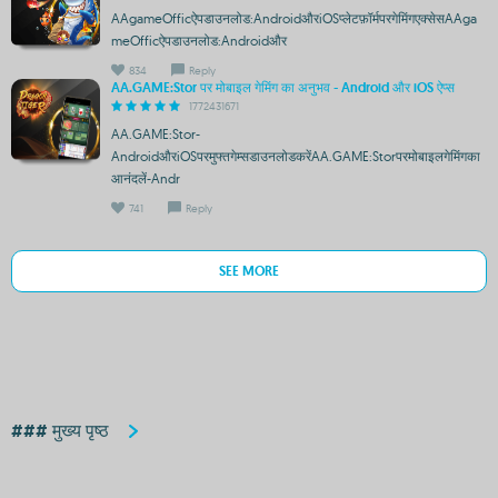
AAgameOfficऐपडाउनलोड:AndroidऔरiOSप्लेटफ़ॉर्मपरगेमिंगएक्सेसAAga
meOfficऐपडाउनलोड:Androidऔर
834
Reply
AA.GAME:Stor पर मोबाइल गेमिंग का अनुभव - Android और iOS ऐप्स
1772431671
AA.GAME:Stor-
AndroidऔरiOSपरमुफ्तगेम्सडाउनलोडकरेंAA.GAME:Storपरमोबाइलगेमिंगका
आनंदलें-Andr
741
Reply
SEE MORE
### मुख्य पृष्ठ