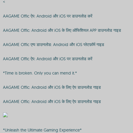
<
AAGAME Offic ऐप: Android और iOS पर डाउनलोड करें
AAGAME Offic: Android और iOS के लिए ऑफिशियल APP डाउनलोड गाइड
AAGAME Offic एप्प डाउनलोड: Android और iOS प्लेटफ़ॉर्म गाइड
AAGAME Offic ऐप: Android और iOS पर डाउनलोड करें
*Time is broken. Only you can mend it.*
AAGAME Offic: Android और iOS के लिए ऐप डाउनलोड गाइड
AAGAME Offic: Android और iOS के लिए ऐप डाउनलोड गाइड
*Unleash the Ultimate Gaming Experience*