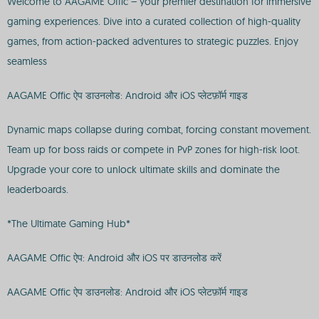
Welcome to AAGAME Offic – your premier destination for immersive
gaming experiences. Dive into a curated collection of high-quality
games, from action-packed adventures to strategic puzzles. Enjoy
seamless
AAGAME Offic ऐप डाउनलोड: Android और iOS प्लेटफ़ॉर्म गाइड
Dynamic maps collapse during combat, forcing constant movement.
Team up for boss raids or compete in PvP zones for high-risk loot.
Upgrade your core to unlock ultimate skills and dominate the
leaderboards.
*The Ultimate Gaming Hub*
AAGAME Offic ऐप: Android और iOS पर डाउनलोड करें
AAGAME Offic ऐप डाउनलोड: Android और iOS प्लेटफ़ॉर्म गाइड