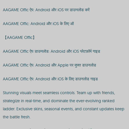
AAGAME Offic ऐप: Android और iOS पर डाउनलोड करें
AAGAME Offic: Android और iOS के लिए ऑ
【AAGAME Offic】
AAGAME Offic ऐप डाउनलोड: Android और iOS प्लेटफ़ॉर्म गाइड
AAGAME Offic ऐप: Android और Apple पर मुफ्त डाउनलोड
AAGAME Offic ऐप: Android और iOS के लिए डाउनलोड गाइड
Stunning visuals meet seamless controls. Team up with friends,
strategize in real-time, and dominate the ever-evolving ranked
ladder. Exclusive skins, seasonal events, and constant updates keep
the battle fresh.