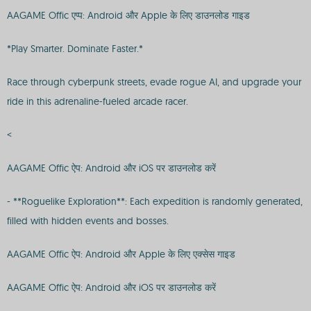
AAGAME Offic एप्प: Android और Apple के लिए डाउनलोड गाइड
*Play Smarter. Dominate Faster.*
Race through cyberpunk streets, evade rogue AI, and upgrade your
ride in this adrenaline-fueled arcade racer.
<
AAGAME Offic ऐप: Android और iOS पर डाउनलोड करें
- **Roguelike Exploration**: Each expedition is randomly generated,
filled with hidden events and bosses.
AAGAME Offic ऐप: Android और Apple के लिए एक्सेस गाइड
AAGAME Offic ऐप: Android और iOS पर डाउनलोड करें