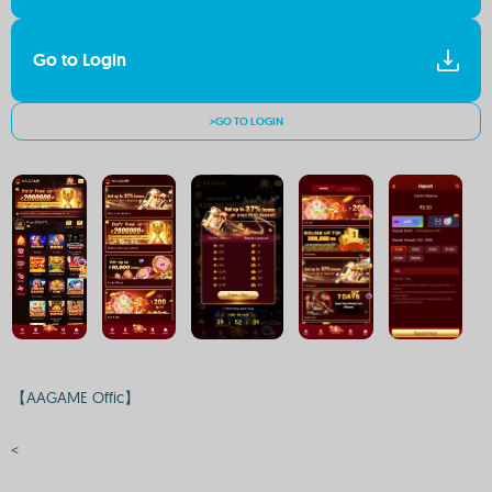
Go to Login
>GO TO LOGIN
【AAGAME Offic】
<