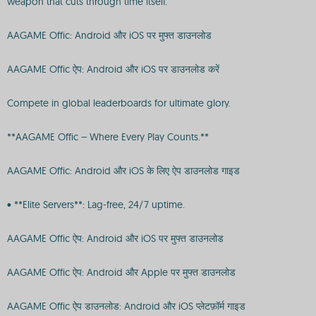
weapon that cuts through time itself.
AAGAME Offic: Android और iOS पर मुफ्त डाउनलोड
AAGAME Offic ऐप: Android और iOS पर डाउनलोड करें
Compete in global leaderboards for ultimate glory.
**AAGAME Offic – Where Every Play Counts.**
AAGAME Offic: Android और iOS के लिए ऐप डाउनलोड गाइड
• **Elite Servers**: Lag-free, 24/7 uptime.
AAGAME Offic ऐप: Android और iOS पर मुफ्त डाउनलोड
AAGAME Offic ऐप: Android और Apple पर मुफ्त डाउनलोड
AAGAME Offic ऐप डाउनलोड: Android और iOS प्लेटफ़ॉर्म गाइड