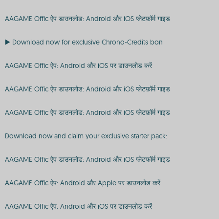
AAGAME Offic ऐप डाउनलोड: Android और iOS प्लेटफ़ॉर्म गाइड
▶️ Download now for exclusive Chrono-Credits bon
AAGAME Offic ऐप: Android और iOS पर डाउनलोड करें
AAGAME Offic ऐप डाउनलोड: Android और iOS प्लेटफ़ॉर्म गाइड
AAGAME Offic ऐप डाउनलोड: Android और iOS प्लेटफ़ॉर्म गाइड
Download now and claim your exclusive starter pack:
AAGAME Offic ऐप डाउनलोड: Android और iOS प्लेटफॉर्म गाइड
AAGAME Offic ऐप: Android और Apple पर डाउनलोड करें
AAGAME Offic ऐप: Android और iOS पर डाउनलोड करें