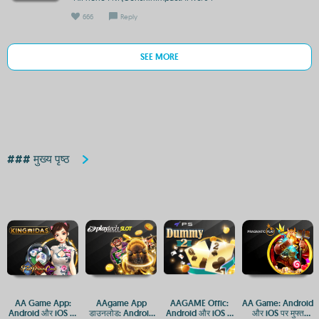
666
Reply
SEE MORE
### मुख्य पृष्ठ
AA Game App:
AAgame App
AAGAME Offic:
AA Game: Android
Android और iOS पर
डाउनलोड: Android
Android और iOS के
और iOS पर मुफ्त