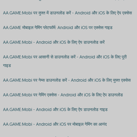
AA.GAME:Mobi पर मुफ्त में डाउनलोड करें - Android और iOS के लिए ऐप एक्सेस
AA.GAME मोबाइल गेमिंग प्लेटफॉर्म: Android और iOS पर एक्सेस गाइड
AA.GAME:Mobi - Android और iOS के लिए ऐप डाउनलोड करें
AA.GAME:Mobi पर आसानी से डाउनलोड करें - Android और iOS के लिए पूरी
गाइड
AA.GAME:Mobi पर गेम्स डाउनलोड करें - Android और iOS के लिए मुफ्त एक्सेस
AA.GAME:Mobi पर गेमिंग एक्सेस - Android और iOS के लिए ऐप डाउनलोड
AA.GAME:Mobi - Android और iOS के लिए ऐप डाउनलोड गाइड
AA.GAME:Mobi - Android और iOS पर मोबाइल गेमिंग का आनंद