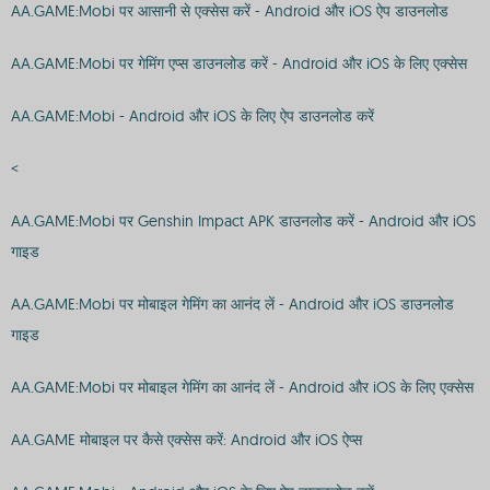
AA.GAME:Mobi पर आसानी से एक्सेस करें - Android और iOS ऐप डाउनलोड
AA.GAME:Mobi पर गेमिंग एप्स डाउनलोड करें - Android और iOS के लिए एक्सेस
AA.GAME:Mobi - Android और iOS के लिए ऐप डाउनलोड करें
<
AA.GAME:Mobi पर Genshin Impact APK डाउनलोड करें - Android और iOS
गाइड
AA.GAME:Mobi पर मोबाइल गेमिंग का आनंद लें - Android और iOS डाउनलोड
गाइड
AA.GAME:Mobi पर मोबाइल गेमिंग का आनंद लें - Android और iOS के लिए एक्सेस
AA.GAME मोबाइल पर कैसे एक्सेस करें: Android और iOS ऐप्स