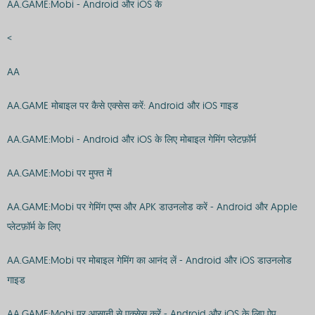
AA.GAME:Mobi - Android और iOS के
<
AA
AA.GAME मोबाइल पर कैसे एक्सेस करें: Android और iOS गाइड
AA.GAME:Mobi - Android और iOS के लिए मोबाइल गेमिंग प्लेटफ़ॉर्म
AA.GAME:Mobi पर मुफ्त में
AA.GAME:Mobi पर गेमिंग एप्स और APK डाउनलोड करें - Android और Apple
प्लेटफ़ॉर्म के लिए
AA.GAME:Mobi पर मोबाइल गेमिंग का आनंद लें - Android और iOS डाउनलोड
गाइड
AA.GAME:Mobi पर आसानी से एक्सेस करें - Android और iOS के लिए ऐप