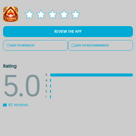
REVIEW THE APP
ADD TO WISHLIST
ADD TO RECOMMENDED
Rating
5.0
5
4
3
2
1
40 reviews