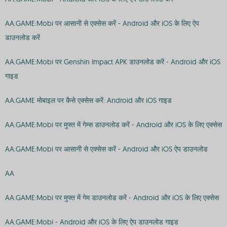
AA.GAME:Mobi पर आसानी से एक्सेस करें - Android और iOS के लिए ऐप
डाउनलोड करें
AA.GAME:Mobi पर Genshin Impact APK डाउनलोड करें - Android और iOS
गाइड
AA.GAME मोबाइल पर कैसे एक्सेस करें: Android और iOS गाइड
AA.GAME:Mobi पर मुफ्त में गेम्स डाउनलोड करें - Android और iOS के लिए एक्सेस
AA.GAME:Mobi पर आसानी से एक्सेस करें - Android और iOS ऐप डाउनलोड
AA
AA.GAME:Mobi पर मुफ्त में गेम डाउनलोड करें - Android और iOS के लिए एक्सेस
AA.GAME:Mobi - Android और iOS के लिए ऐप डाउनलोड गाइड