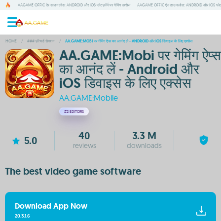
AAGAME OFFIC ऐप डाउनलोड: ANDROID और IOS प्लेटफ़ॉर्म पर गेमिंग एक्सेस
AAGAME OFFIC ऐप डाउनलोड: ANDROID और IOS प्लेटफ़ॉ
HOME
/
### फ़ीचर्ड सेक्शन
/
AA.GAME:MOBI पर गेमिंग ऐप्स का आनंद लें - ANDROID और IOS डिवाइस के लिए एक्सेस
AA.GAME:Mobi पर गेमिंग ऐप्स
का आनंद लें - Android और
iOS डिवाइस के लिए एक्सेस
AA.GAME:Mobile
#2
EDITORS
40
3.3 M
5.0
reviews
downloads
The best video game software
Download App Now
20.3.1.6