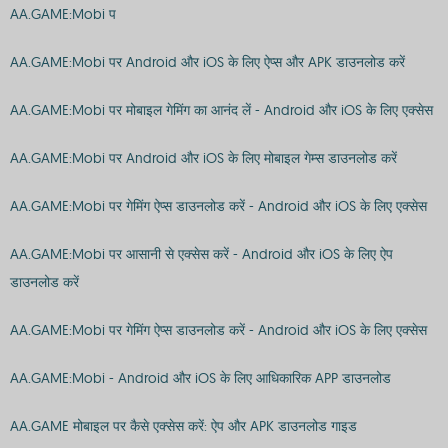
AA.GAME:Mobi प
AA.GAME:Mobi पर Android और iOS के लिए ऐप्स और APK डाउनलोड करें
AA.GAME:Mobi पर मोबाइल गेमिंग का आनंद लें - Android और iOS के लिए एक्सेस
AA.GAME:Mobi पर Android और iOS के लिए मोबाइल गेम्स डाउनलोड करें
AA.GAME:Mobi पर गेमिंग ऐप्स डाउनलोड करें - Android और iOS के लिए एक्सेस
AA.GAME:Mobi पर आसानी से एक्सेस करें - Android और iOS के लिए ऐप
डाउनलोड करें
AA.GAME:Mobi पर गेमिंग ऐप्स डाउनलोड करें - Android और iOS के लिए एक्सेस
AA.GAME:Mobi - Android और iOS के लिए आधिकारिक APP डाउनलोड
AA.GAME मोबाइल पर कैसे एक्सेस करें: ऐप और APK डाउनलोड गाइड