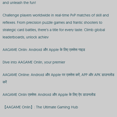
and unleash the fun!
Challenge players worldwide in real-time PvP matches of skill and
reflexes. From precision puzzle games and frantic shooters to
strategic card battles, there’s a title for every taste. Climb global
leaderboards, unlock achiev
AAGAME Onlin: Android और Apple के लिए एक्सेस गाइड
Dive into AAGAME Onlin, your premier
AAGAME Online: Android और Apple पर एक्सेस करें, APP और APK डाउनलोड
करें
AAGAME Onlin एक्सेस: Android और Apple के लिए ऐप डाउनलोड
【AAGAME Onlin】: The Ultimate Gaming Hub