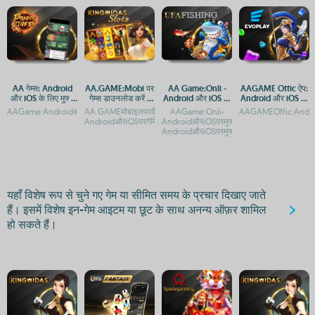
AA गेम्स: Android
AA.GAME:Mobi पर
AA Game:Onli -
AAGAME Offic ऐप:
और iOS के लिए मुफ्त
गेम्स डाउनलोड करें -
Android और iOS पर
Android और iOS पर
गेमिंग ऐप
Android और iOS के
डाउनलोड करें
डाउनलोड करें
AAGame:AndroidऔरiOSपरमुफ्तडाउनलोडऔरएक्सेसAAGameडाउनलोडकरें:AndroidऔरiOSपरमुफ
AA.GAMEमोबाइलपरकैसेएक्सेसकरें:AndroidऔरiOSगाइडAA.GAME:Mo
AAGame:Onli-
AAGAMEOffic:Andro
लिए ऐप एक्सेस
AndroidऔरiOSपरगेमिंगऐप्सकाएक्
AndroidऔरiOSपरमुफ्तगेमिंगएपAAGame:Onli-
AndroidऔरiOSपरमुफ्तडाउनलोडऔरगेमिंगअनु
यहाँ विशेष रूप से चुने गए गेम या सीमित समय के प्रचार दिखाए जाते
हैं। इसमें विशेष इन-गेम आइटम या छूट के साथ अनन्य ऑफ़र शामिल
हो सकते हैं।