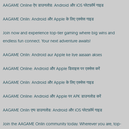
AAGAME Online ऐप डाउनलोड: Android और iOS प्लेटफ़ॉर्म गाइड
AAGAME Onlin: Android और Apple के लिए एक्सेस गाइड
Join now and experience top-tier gaming where big wins and
endless fun connect. Your next adventure awaits!
AAGAME Onlin: Android aur Apple ke liye aasaan akses
AAGAME Online: Android और Apple डिवाइस पर एक्सेस करें
AAGAME Onlin: Android और Apple के लिए एक्सेस गाइड
AAGAME Online: Android और Apple पर APK डाउनलोड करें
AAGAME Onlin एप्प डाउनलोड: Android और iOS प्लेटफ़ॉर्म गाइड
Join the AAGAME Onlin community today. Wherever you are, top-