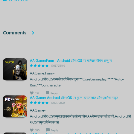
Comments
AA Game:Funn - Android और iOS पर मज़ेदार गेमिंग अनुभव
1768721549
AAGame:Funn-
AndroidऔरiOSपरमज़ेदारगेमिंगअनुभव**CoreGameplay:*****Auto-
Run:**Yourcharacter
632
Reply
AA Game: Android और iOS पर मुफ्त डाउनलोड और एक्सेस गाइड
1769179890
AAGame-
AndroidऔरiOSपरमुफ्तडाउनलोडऔरएक्सेसAAगेम्सडाउनलोडकरें:Androidऔ
रiOSपरमुफ्तगेमिंगकाआ
605
Reply