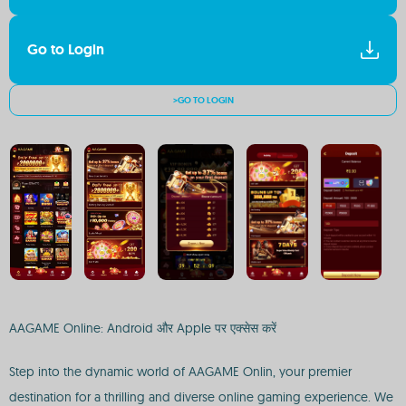
Go to Login
>GO TO LOGIN
AAGAME Online: Android और Apple पर एक्सेस करें
Step into the dynamic world of AAGAME Onlin, your premier
destination for a thrilling and diverse online gaming experience. We