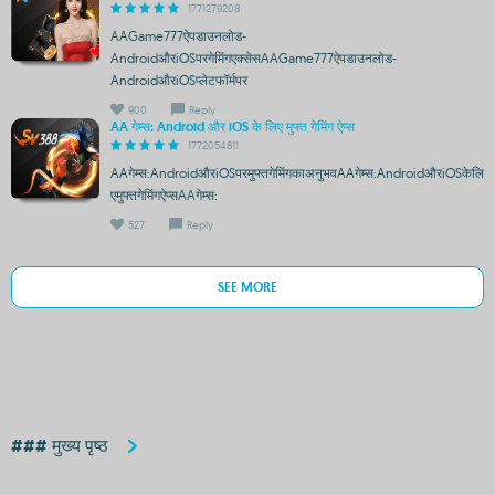
1771279208
AAGame777ऐपडाउनलोड-
AndroidऔरiOSपरगेमिंगएक्सेसAAGame777ऐपडाउनलोड-
AndroidऔरiOSप्लेटफॉर्मपर
900
Reply
AA गेम्स: Android और iOS के लिए मुफ्त गेमिंग ऐप्स
1772054811
AAगेम्स:AndroidऔरiOSपरमुफ्तगेमिंगकाअनुभवAAगेम्स:AndroidऔरiOSकेलि
एमुफ्तगेमिंगऐप्सAAगेम्स:
527
Reply
SEE MORE
### मुख्य पृष्ठ