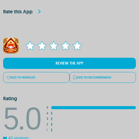
Rate this App
REVIEW THE APP
ADD TO WISHLIST
ADD TO RECOMMENDED
Rating
5.0
5
4
3
2
1
40 reviews