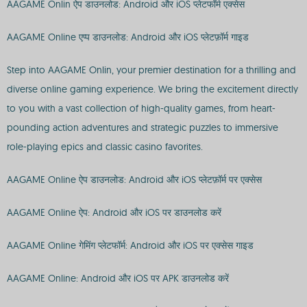
AAGAME Onlin ऐप डाउनलोड: Android और iOS प्लेटफॉर्म एक्सेस
AAGAME Online एप्प डाउनलोड: Android और iOS प्लेटफ़ॉर्म गाइड
Step into AAGAME Onlin, your premier destination for a thrilling and
diverse online gaming experience. We bring the excitement directly
to you with a vast collection of high-quality games, from heart-
pounding action adventures and strategic puzzles to immersive
role-playing epics and classic casino favorites.
AAGAME Online ऐप डाउनलोड: Android और iOS प्लेटफ़ॉर्म पर एक्सेस
AAGAME Online ऐप: Android और iOS पर डाउनलोड करें
AAGAME Online गेमिंग प्लेटफॉर्म: Android और iOS पर एक्सेस गाइड
AAGAME Online: Android और iOS पर APK डाउनलोड करें