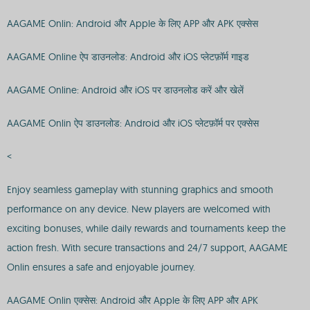
AAGAME Onlin: Android और Apple के लिए APP और APK एक्सेस
AAGAME Online ऐप डाउनलोड: Android और iOS प्लेटफ़ॉर्म गाइड
AAGAME Online: Android और iOS पर डाउनलोड करें और खेलें
AAGAME Onlin ऐप डाउनलोड: Android और iOS प्लेटफ़ॉर्म पर एक्सेस
<
Enjoy seamless gameplay with stunning graphics and smooth
performance on any device. New players are welcomed with
exciting bonuses, while daily rewards and tournaments keep the
action fresh. With secure transactions and 24/7 support, AAGAME
Onlin ensures a safe and enjoyable journey.
AAGAME Onlin एक्सेस: Android और Apple के लिए APP और APK