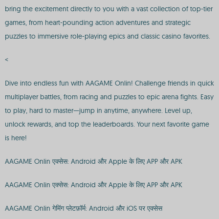
bring the excitement directly to you with a vast collection of top-tier
games, from heart-pounding action adventures and strategic
puzzles to immersive role-playing epics and classic casino favorites.
<
Dive into endless fun with AAGAME Onlin! Challenge friends in quick
multiplayer battles, from racing and puzzles to epic arena fights. Easy
to play, hard to master—jump in anytime, anywhere. Level up,
unlock rewards, and top the leaderboards. Your next favorite game
is here!
AAGAME Onlin एक्सेस: Android और Apple के लिए APP और APK
AAGAME Onlin एक्सेस: Android और Apple के लिए APP और APK
AAGAME Onlin गेमिंग प्लेटफ़ॉर्म: Android और iOS पर एक्सेस